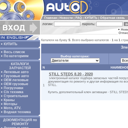
Главная
Новости
FAQ
КУПИТЬ
Обратная связь
|
|
|
|
логин:
пароль:
Нов
Отпис
Каталоги на букву
S
. Всего выбрано каталогов -
1
на
1
стра
КУПИТЬ
Эле
Весь список
По категориям
Выбор категории:
КАТАЛОГИ
N
НАИМЕНО
ЗАПЧАСТЕЙ
Легковые авто
STILL STEDS 8.20 - 2020
Грузовые авто
электронный каталог подбора запасных частей погру
ОЕМ легковые
документация по ремонту и другая информация по вс
OEM грузовые
STILL.
1
Погрузчики
С/х техника
Купить дополнительный ключ активации - STILL STED
Строительная
Краны
Моторы
Мото, ATV.
Водная техника
ДОКУМЕНТАЦИЯ по
РЕМОНТУ