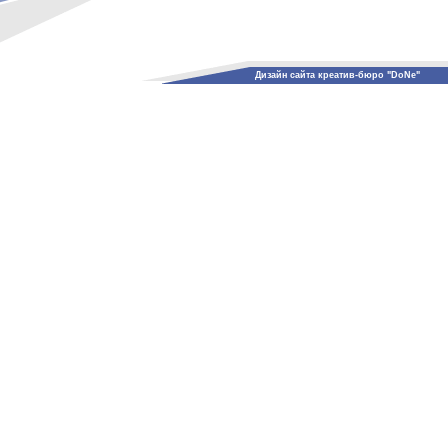
Дизайн сайта креатив-бюро "DoNe"