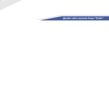
Дизайн сайта креатив-бюро "DoNe"