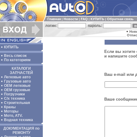
Главная
Новости
FAQ
КУПИТЬ
Обратная связь
|
|
|
|
логин:
пароль:
Нов
Отпис
КУПИТЬ
Если вы хотите 
Весь список
и напишите соо
По категориям
КАТАЛОГИ
ЗАПЧАСТЕЙ
Ваш e-mail или
Легковые авто
Грузовые авто
ОЕМ легковые
OEM грузовые
Погрузчики
С/х техника
Ваше сообщение
Строительная
Краны
Моторы
Мото, ATV.
Водная техника
ДОКУМЕНТАЦИЯ по
РЕМОНТУ