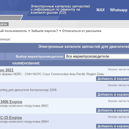
MAX
Whatsapp
ый пользователь
Забыли пароль?
Отписаться от рассылки
аницах
Электронные каталоги запчастей для двигателе
Выбор марки/производителя:
НАИМЕНОВАНИЕ
ion 2021
Каталог запчаст
и фирмы КЕЙС - CNH NGPC Case Construction Asia Pacific Region Data.
Добавить в корзин
Каталог запчаст
justing для двигателя Катерпиллар 3208
Добавить в корзин
 3406 Engine
Каталог запчаст
иллар колесного погрузчика 980C
Добавить в корзин
 C-15 Engine
Каталог запчаст
иллар колесного погрузчика 980H
Добавить в корзин