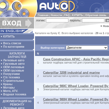
Главная
Новости
FAQ
КУПИТЬ
Обратная связь
|
|
|
|
логин:
пароль:
Нов
Каталоги на букву
C
. Всего выбрано каталогов -
29
на
1
стр
КУПИТЬ
Весь список
По категориям
Выбор категории:
КАТАЛОГИ
N
ЗАПЧАСТЕЙ
Case Construction APAC - Asia Pacific Reg
Легковые авто
1
каталог подбора запчастей для строительной техник
Грузовые авто
ОЕМ легковые
OEM грузовые
Caterpillar 3208 industrial and marine
Погрузчики
2
каталог запчастей и systems operation testing and ad
С/х техника
Строительная
Краны
Caterpillar 980C Wheel Loader, Powered By
Моторы
3
Электронный каталог подбора запчастей для Катерп
Мото, ATV.
Водная техника
Caterpillar 980H Wheel Loader, Powered By
ДОКУМЕНТАЦИЯ по
4
Электронный каталог подбора запчастей для Катерп
РЕМОНТУ
Легковые авто