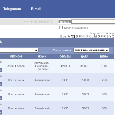
Telegramm
E-mail
КНИГИ ПО РЕМОНТУ
глобальный поиск
Текущая страница
Все
A
D
F
H
I
J
K
L
M
O
P
R
S
Y
Z
[C]
й.
Сортировать:
РЕГИОН
ЯЗЫК
ОБЪЕМ
ДАТА
ЦЕНА
ей
Английский,
Азия, Европа
Немецкий,
3 DVD DL
3/2021
100$
Русский
у
ей
Все регионы
Английский
1 CD
1/2000
25$
у
ей
Все регионы
Английский
1 CD
1/2003
50$
у
ей
Все регионы
Английский
1 CD
1/2003
50$
у