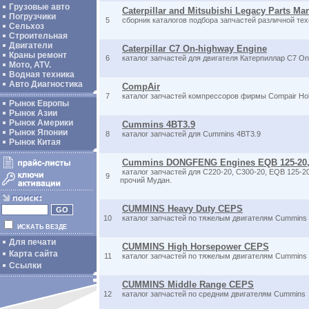
Грузовые авто
Caterpillar and Mitsubishi Legacy Parts M
Погрузчики
5
сборник каталогов подбора запчастей различной те
Сельхоз
Строительная
Двигатели
Caterpillar C7 On-highway Engine
Краны ремонт
6
каталог запчастей для двигателя Катерпиллар C7 On
Мото, ATV.
Водная техника
Авто Диагностика
CompAir
7
каталог запчастей компрессоров фирмы Compair Ho
Рынок Европы
Рынок Азии
Рынок Америки
Cummins 4BT3.9
Рынок Японии
8
каталог запчастей для Cummins 4BT3.9
Рынок Китая
Cummins DONGFENG Engines EQB 125-20, 
каталог запчастей для С220-20, С300-20, EQB 125-20
9
прочий Мудан.
CUMMINS Heavy Duty CEPS
10
каталог запчастей по тяжелым двигателям Cummins
ИСКАТЬ ВЕЗДЕ
Для печати
CUMMINS High Horsepower CEPS
Карта сайта
11
каталог запчастей по тяжелым двигателям Cummins 
Ссылки
CUMMINS Middle Range CEPS
12
каталог запчастей по средним двигателям Cummins