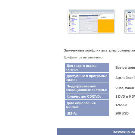
Замеченные конфликты в электронном катал
Конфликтов не замечено
Для какого рынка
Все регио
каталог:
Доступные в программе
Английский
языки:
Поддерживаемые
Vista, WinX
операционные системы:
Количество CD/DVD:
1 DVD и 9 D
Дата обновления
12/2008
данных:
ЦЕНА:
200 USD
Возможно Вас