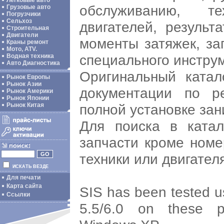
Легковые авто
обслуживанию, те
Грузовые авто
Погрузчики
Сельхоз
двигателей, результ
Строительная
Двигатели
моменты затяжек, за
Краны ремонт
Мото, ATV.
специального инстру
Водная техника
Авто Диагностика
Оригинальный катал
Рынок Европы
Рынок Азии
документации по 
Рынок Америки
Рынок Японии
полной установке зан
Рынок Китая
Для поиска в катало
запчасти кроме номе
техники или двигател
ИСКАТЬ ВЕЗДЕ
Для печати
Карта сайта
SIS has been tested us
Ссылки
5.5/6.0 on these 