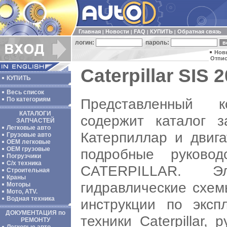
Главная
Новости
FAQ
КУПИТЬ
Обратная связь
|
|
|
|
логин:
пароль:
Нов
Отпис
Caterpillar SIS 2
КУПИТЬ
Весь список
Представленный
По категориям
КАТАЛОГИ
содержит каталог з
ЗАПЧАСТЕЙ
Легковые авто
Катерпиллар и двига
Грузовые авто
ОЕМ легковые
OEM грузовые
подробные руково
Погрузчики
С/х техника
CATERPILLAR. Э
Строительная
Краны
гидравлические схем
Моторы
Мото, ATV.
Водная техника
инструкции по эксп
ДОКУМЕНТАЦИЯ по
техники Caterpillar,
РЕМОНТУ