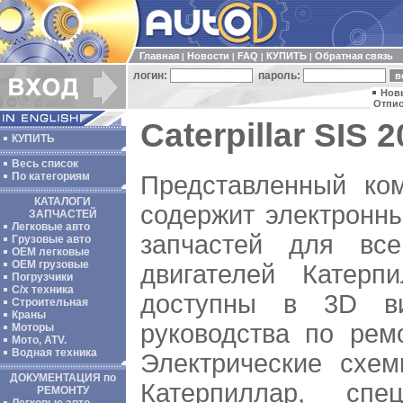
Главная
Новости
FAQ
КУПИТЬ
Обратная связь
|
|
|
|
логин:
пароль:
Нов
Отпис
Caterpillar SIS 2
КУПИТЬ
Весь список
По категориям
Представленный ко
КАТАЛОГИ
содержит электронны
ЗАПЧАСТЕЙ
Легковые авто
запчастей для все
Грузовые авто
ОЕМ легковые
OEM грузовые
двигателей Катерп
Погрузчики
С/х техника
доступны в 3D ви
Строительная
Краны
руководства по рем
Моторы
Мото, ATV.
Водная техника
Электрические схе
ДОКУМЕНТАЦИЯ по
Катерпиллар, спе
РЕМОНТУ