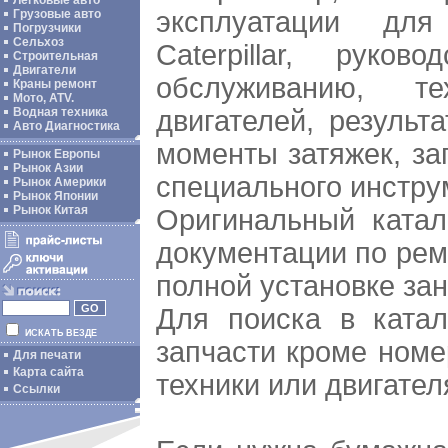
Легковые авто
эксплуатации дл
Грузовые авто
Погрузчики
Сельхоз
Caterpillar, руко
Строительная
Двигатели
обслуживанию, тех
Краны ремонт
Мото, ATV.
двигателей, результ
Водная техника
Авто Диагностика
моменты затяжек, за
Рынок Европы
Рынок Азии
специального инстру
Рынок Америки
Рынок Японии
Рынок Китая
Оригинальный катал
документации по ре
полной установке за
Для поиска в катало
ИСКАТЬ ВЕЗДЕ
запчасти кроме номе
Для печати
Карта сайта
техники или двигател
Ссылки