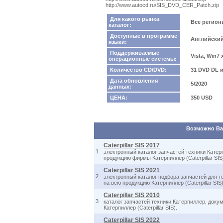
http://www.autocd.ru/SIS_DVD_CER_Patch.zip
Для какого рынка
Все регио
каталог:
Доступные в программе
Английский
языки:
Поддерживаемые
Vista, Win7
операционные системы:
Количество CD/DVD:
31 DVD DL 
Дата обновления
5/2020
данных:
ЦЕНА:
350 USD
Возможно Вас
Caterpillar SIS 2017
1
электронный каталог запчастей техники Катерп
продукцию фирмы Катерпиллер (Caterpillar SIS
Caterpillar SIS 2021
2
электронный каталог подбора запчастей для те
на всю продукцию Катерпиллер (Caterpillar SIS)
Caterpillar SIS 2010
3
каталог запчастей техники Катерпиллер, доку
Катерпиллер (Caterpillar SIS).
Caterpillar SIS 2022