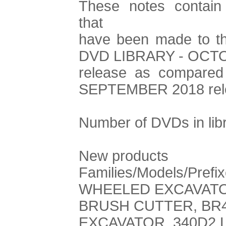
These notes contai
that
have been made to the
DVD LIBRARY - OCT
release as compare
SEPTEMBER 2018 rel
Number of DVDs in libr
New products
Families/Models/Prefi
WHEELED EXCAVATO
BRUSH CUTTER, BR4
EXCAVATOR, 340D2 L