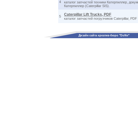
4
каталог запчастей техники Катерпиллер, доку
Катерпиллер (Caterpillar SIS).
Caterpillar Lift Trucks, PDF
5
каталог запчастей погрузчиков Caterpillar, PDF
Дизайн сайта креатив-бюро "DoNe"