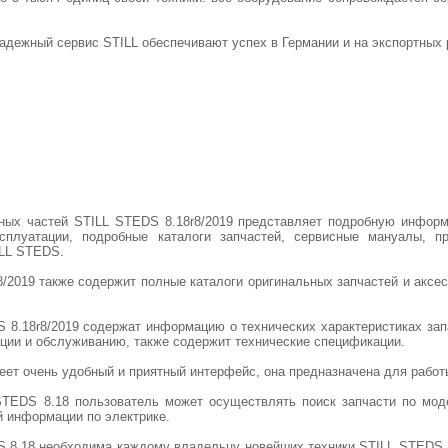
надежный сервис STILL обеспечивают успех в Германии и на экспортных 
сных частей STILL STEDS 8.18r8/2019 представляет подробную информ
ксплуатации, подробные каталоги запчастей, сервисные мануалы, 
ILL STEDS.
/2019 также содержит полные каталоги оригинальных запчастей и аксе
DS 8.18r8/2019 содержат информацию о технических характеристиках за
ции и обслуживанию, также содержит технические спецификации.
еет очень удобный и приятный интерфейс, она предназначена для работ
STEDS 8.18 пользователь может осуществлять поиск запчасти по мод
 информации по электрике.
 8.18 необходима каждому владельцу новейших техники STILL STEDS, 