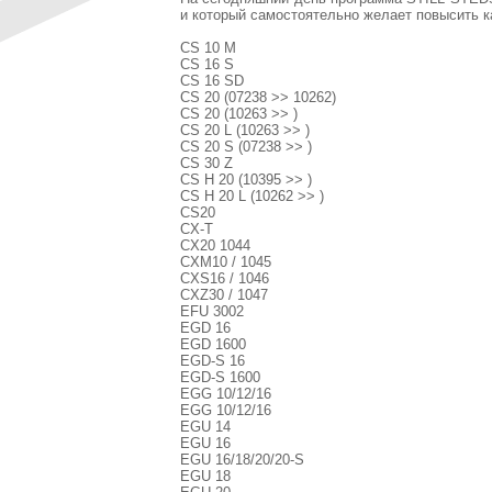
и который самостоятельно желает повысить к
CS 10 M
CS 16 S
CS 16 SD
CS 20 (07238 >> 10262)
CS 20 (10263 >> )
CS 20 L (10263 >> )
CS 20 S (07238 >> )
CS 30 Z
CS H 20 (10395 >> )
CS H 20 L (10262 >> )
CS20
CX-T
CX20 1044
CXM10 / 1045
CXS16 / 1046
CXZ30 / 1047
EFU 3002
EGD 16
EGD 1600
EGD-S 16
EGD-S 1600
EGG 10/12/16
EGG 10/12/16
EGU 14
EGU 16
EGU 16/18/20/20-S
EGU 18