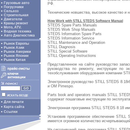
Грузовые авто
РФ.
Погрузчики
Сельхоз
Технические новшества, высокое качество и 
Строительная
Двигатели
How Work with STILL STEDS Software Manual
Краны ремонт
STEDS Spare Parts Manuals
Мото, ATV.
STEDS Work Shop Manuals
Водная техника
STEDS Information Spare Parts
Авто Диагностика
STEDS Information Service
STILL Maintenance and Operation
Рынок Европы
STILL Diagnosis
Рынок Азии
STILL Special Software
Рынок Америки
STILL Operating Instructions
Рынок Японии
Рынок Китая
Представленное на сайте руководство запа
руководства по ремонту, инструкции по э
техобслуживания оборудования компании ST
Электронное руководство STILL STEDS 8.18r8
и OM Pimespo.
Parts book and operators manuals STILL STE
ИСКАТЬ ВЕЗДЕ
содержат пошаговые инструкции по эксплуата
Для печати
Карта сайта
Электронная программа STILL STEDS 8.18 им
Ссылки
Установив программное обеспечение STILL 
имеется огромное количество исчерпывающей
На сегодняшний день программа STILL STEDS