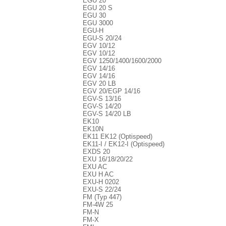
EGU 20
EGU 20 S
EGU 30
EGU 3000
EGU-H
EGU-S 20/24
EGV 10/12
EGV 10/12
EGV 1250/1400/1600/2000
EGV 14/16
EGV 14/16
EGV 20 LB
EGV 20/EGP 14/16
EGV-S 13/16
EGV-S 14/20
EGV-S 14/20 LB
EK10
EK10N
EK11 EK12 (Optispeed)
EK11-I / EK12-I (Optispeed)
EXDS 20
EXU 16/18/20/22
EXU AC
EXU H AC
EXU-H 0202
EXU-S 22/24
FM (Typ 447)
FM-4W 25
FM-N
FM-X