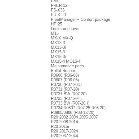
FMI
FRER 12
FS-X33
FU-X 20
FIeetManager + Confort package
HP 25
Locks and keys
M15
MX-X MX-Q
MX13-3
MX13-3i
MX15-3
MX15-3i
MX15-4 MQ15-4
Maintenance parts
Pallet Runner
R0606 (R06-06)
R0607 (R06-06)
R0730 (R07-20D)
R0731 (R07-20)
R0731 BW (R07-20)
R0733 (R07-20H)
R0733 BW (R07-20H)
R0734 R0807 (R07-25 R08-20)
R0805/0806 (R08-12/20)
R20 2002 2004 2005 2007
R20 2008-2014
R20 2015i
R20 2017-2024
R20 2037-2044