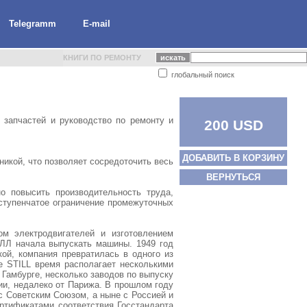
Telegramm
E-mail
КНИГИ ПО РЕМОНТУ
глобальный поиск
 запчастей и руководство по ремонту и
200 USD
ДОБАВИТЬ В КОРЗИНУ
икой, что позволяет сосредоточить весь
ВЕРНУТЬСЯ
о повысить производительность труда,
ступенчатое ограничение промежуточных
 электродвигателей и изготовлением
ИЛЛ начала выпускать машины. 1949 год
ой, компания превратилась в одного из
е STILL время располагает несколькими
Гамбурге, несколько заводов по выпуску
ии, недалеко от Парижа. В прошлом году
с Советским Союзом, а ныне с Россией и
ртификатами соответствия Госстандарта