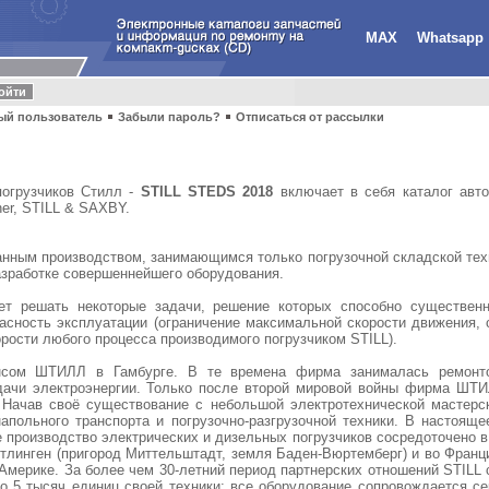
MAX
Whatsapp
ый пользователь
Забыли пароль?
Отписаться от рассылки
погрузчиков Стилл -
STILL STEDS 2018
включает в себя каталог авто
er, STILL & SAXBY.
нным производством, занимающимся только погрузочной складской техн
азработке совершеннейшего оборудования.
ет решать некоторые задачи, решение которых способно существенн
асность эксплуатации (ограничение максимальной скорости движения, 
орости любого процесса производимого погрузчиком STILL).
ом ШТИЛЛ в Гамбурге. В те времена фирма занималась ремонтом
одачи электроэнергии. Только после второй мировой войны фирма ШТ
. Начав своё существование с небольшой электротехнической мастерск
польного транспорта и погрузочно-разгрузочной техники. В настояще
производство электрических и дизельных погрузчиков сосредоточено в 
тлинген (пригород Миттельштадт, земля Баден-Вюртемберг) и во Франц
мерике. За более чем 30-летний период партнерских отношений STILL 
о 5 тысяч единиц своей техники: все оборудование сопровождается се