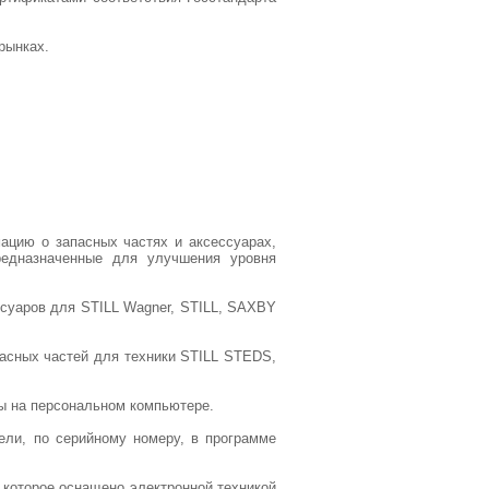
рынках.
ацию о запасных частях и аксессуарах,
предназначенные для улучшения уровня
ссуаров для STILL Wagner, STILL, SAXBY
пасных частей для техники STILL STEDS,
ы на персональном компьютере.
ели, по серийному номеру, в программе
которое оснащено электронной техникой