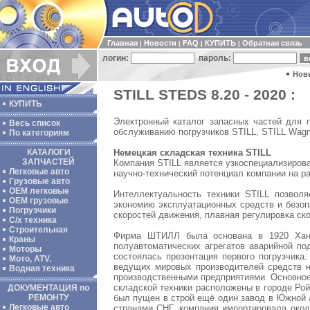
Главная
Новости
FAQ
КУПИТЬ
Обратная связь
|
|
|
|
логин:
пароль:
Нов
STILL STEDS 8.20 - 2020 :
КУПИТЬ
Электронный каталог запасных частей для 
Весь список
обслуживанию погрузчиков STILL, STILL Wagn
По категориям
Немецкая складская техника STILL
КАТАЛОГИ
ЗАПЧАСТЕЙ
Компания STILL является узкоспециализирова
Легковые авто
научно-технический потенциал компании на р
Грузовые авто
ОЕМ легковые
Интеллектуальность техники STILL позволя
OEM грузовые
экономию эксплуатационных средств и безоп
Погрузчики
скоростей движения, плавная регулировка ск
С/х техника
Строительная
Фирма ШТИЛЛ была основана в 1920 Ханс
Краны
полуавтоматических агрегатов аварийной п
Моторы
состоялась презентация первого погрузчика
Мото, ATV.
ведущих мировых производителей средств на
Водная техника
производственными предприятиями. Основное 
складской техники расположены в городе Рой
ДОКУМЕНТАЦИЯ по
был пущен в строй ещё один завод в Южной А
РЕМОНТУ
Легковые авто
странами СНГ, компания импортировала окол