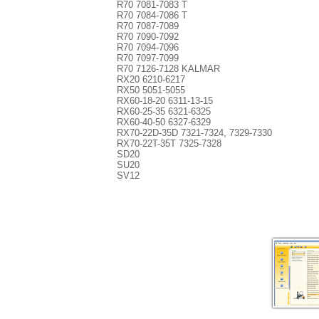
R70 7081-7083 T
R70 7084-7086 T
R70 7087-7089
R70 7090-7092
R70 7094-7096
R70 7097-7099
R70 7126-7128 KALMAR
RX20 6210-6217
RX50 5051-5055
RX60-18-20 6311-13-15
RX60-25-35 6321-6325
RX60-40-50 6327-6329
RX70-22D-35D 7321-7324, 7329-7330
RX70-22T-35T 7325-7328
SD20
SU20
SV12