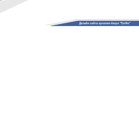
Дизайн сайта креатив-бюро "DoNe"