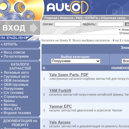
Главная
Новости
FAQ
КУПИТЬ
Обратная связь
|
|
|
|
логин:
пароль:
Нов
Отпис
Каталоги на букву
Y
. Всего выбрано каталогов -
4
на
1
стра
КУПИТЬ
Элек
Весь список
По категориям
Выбор категории:
КАТАЛОГИ
N
НАИМЕНО
ЗАПЧАСТЕЙ
Легковые авто
Yale Spare Parts, PDF
Грузовые авто
1
электронные каталоги подбора запчастей для погрузчи
ОЕМ легковые
OEM грузовые
Погрузчики
YAM Forklift
С/х техника
2
каталога запчастей погрузчиков китайской фирмы Yan
Строительная
Краны
Моторы
Yanmar EPC
Мото, ATV.
3
каталог запчастей двигателей и агрегатов Yanmar
Водная техника
ДОКУМЕНТАЦИЯ по
Yale Axcess
РЕМОНТУ
4
каталог запчастей и документация по ремонту Axcess