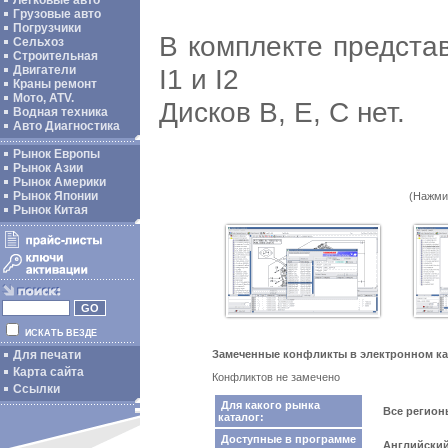
Легковые авто
Грузовые авто
Погрузчики
В комплекте представ
Сельхоз
Строительная
I1 и I2
Двигатели
Краны ремонт
Мото, ATV.
Дисков B, E, C нет.
Водная техника
Авто Диагностика
Рынок Европы
Рынок Азии
Рынок Америки
Рынок Японии
(Нажми
Рынок Китая
ИСКАТЬ ВЕЗДЕ
Для печати
Замеченные конфликты в электронном ка
Карта сайта
Конфликтов не замечено
Ссылки
Для какого рынка
Все регио
каталог:
Доступные в программе
Английски