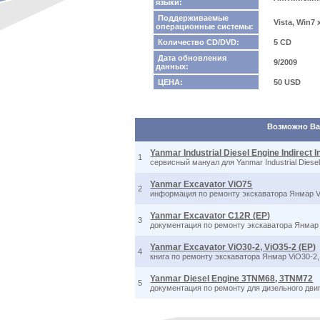
языки:
Поддерживаемые
Vista, Win7
операционные системы:
Количество CD/DVD:
5 CD
Дата обновления
9/2009
данных:
ЦЕНА:
50 USD
Возможно Вас
Yanmar Industrial Diesel Engine Indirect 
1
сервисный мануал для Yanmar Industrial Diesel 
Yanmar Excavator ViO75
2
информация по ремонту экскаватора Янмар V
Yanmar Excavator C12R (EP)
3
документация по ремонту экскаватора Янмар
Yanmar Excavator ViO30-2, ViO35-2 (EP)
4
книга по ремонту экскаватора Янмар ViO30-2,
Yanmar Diesel Engine 3TNM68, 3TNM72
5
документация по ремонту для дизельного дв