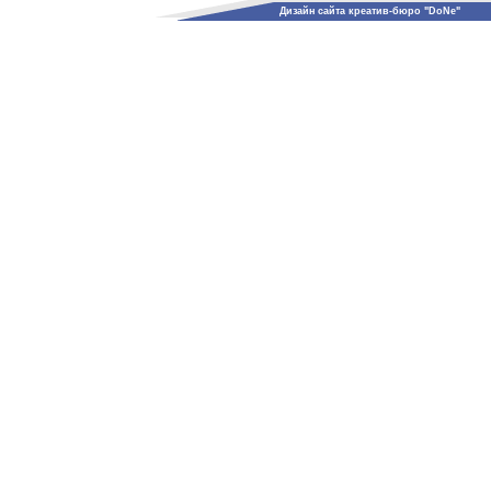
Дизайн сайта креатив-бюро "DoNe"