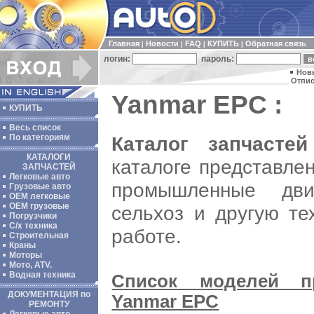
Главная
Новости
FAQ
КУПИТЬ
Обратная связь
|
|
|
|
логин:
пароль:
Нов
Отпис
Yanmar EPC :
КУПИТЬ
Весь список
Каталог запчасте
По категориям
КАТАЛОГИ
каталоге представле
ЗАПЧАСТЕЙ
Легковые авто
промышленные дви
Грузовые авто
ОЕМ легковые
OEM грузовые
сельхоз и другую те
Погрузчики
С/х техника
работе.
Строительная
Краны
Моторы
Мото, ATV.
Водная техника
Список моделей п
ДОКУМЕНТАЦИЯ по
Yanmar EPC
РЕМОНТУ