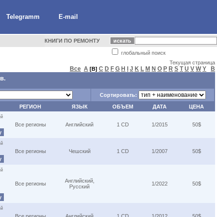
Telegramm
E-mail
КНИГИ ПО РЕМОНТУ
глобальный поиск
Текущая страница
Все
A
C
D
F
G
H
I
J
K
L
M
N
O
P
R
S
T
U
V
W
Y
В
[B]
в.
Сортировать:
РЕГИОН
ЯЗЫК
ОБЪЕМ
ДАТА
ЦЕНА
ей
Все регионы
Английский
1 CD
1/2015
50$
у
ей
Все регионы
Чешский
1 CD
1/2007
50$
у
ей
Английский,
Все регионы
1/2022
50$
Русский
у
ей
Все регионы
Английский
1 CD
1/2012
50$