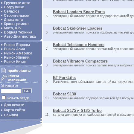
Грузовые авто
Погрузчики
Сельхоз
Bobcat Loaders Spare Parts
Строительная
5
электронный каталог поиска и подбора запчастей дл
Двигатели
Краны ремонт
Мото, ATV.
Bobcat Skid-Steer Loaders
Водная техника
6
электронный каталог поиска и подбора запчастей дл
Авто Диагностика
Bobcat Telescopic Handlers
Рынок Европы
Рынок Азии
7
электронный каталог поиска запчастей для телескоп
Рынок Америки
Рынок Японии
Bobcat Vibratory Compactors
Рынок Китая
8
электронный каталог поиска запчастей для виброкат
BT ForkLifts
9
PartsArena, полный каталог запчастей на погрузчики
Bobcat S130
10
электронный каталог подбора запчастей для погрузч
ИСКАТЬ ВЕЗДЕ
Для печати
Карта сайта
Bobcat S175 и S185 Turbo
11
каталог для поиска и подборки запчастей и документ
Ссылки