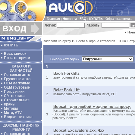
Главная
Новости
FAQ
КУПИТЬ
Обратная связь
|
|
|
|
логин:
пароль:
Нов
Каталоги на букву
B
. Всего выбрано каталогов -
11
на
1
стр
КУПИТЬ
Весь список
По категориям
Выбор категории:
КАТАЛОГИ
N
ЗАПЧАСТЕЙ
Baoli Forklifts
Легковые авто
1
электроннный каталог подбора запчастей для автока
Грузовые авто
ОЕМ легковые
OEM грузовые
Belet Fork Lift
Погрузчики
2
каталог запчастей погрузчиков Belet, PDF
С/х техника
Строительная
Краны
Bobcat - для любой модели по запросу.
Моторы
Каталоги запчастей и информация по ремонту на эк
Мото, ATV.
3
(Bobcat). Пришлите нам серийник или модель - подбе
Водная техника
ремонту Бобкэт
ДОКУМЕНТАЦИЯ по
РЕМОНТУ
Bobcat Excavators 3xx, 4xx
Легковые авто
4
электронный каталог запчастей для гусеничных экс