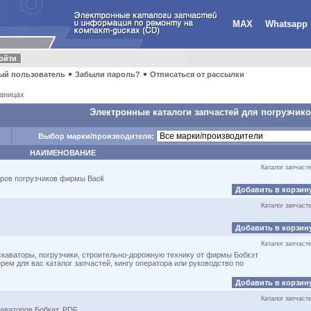
MAX
Whatsapp
ый пользователь
Забыли пароль?
Отписаться от рассылки
аницах
Электронные каталоги запчастей для погрузчико
Выбор марки/производителя:
НАИМЕНОВАНИЕ
Каталог запчаст
ров погрузчиков фирмы Baoli
Добавить в корзин
Каталог запчаст
Добавить в корзин
Каталог запчаст
скаваторы, погрузчики, строительно-дорожную технику от фирмы Бобкэт
рем для вас каталог запчастей, кингу оператора или руководство по
Добавить в корзин
Каталог запчаст
каваторов Бобкат, PDF