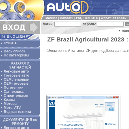
Главная
Новости
FAQ
КУПИТЬ
Обратная связь
|
|
|
|
логин:
пароль:
Нов
ZF Brazil Agricultural 2023 :
КУПИТЬ
Электронный каталог ZF для подбора запчаст
Весь список
По категориям
КАТАЛОГИ
ЗАПЧАСТЕЙ
Легковые авто
Грузовые авто
ОЕМ легковые
OEM грузовые
Погрузчики
С/х техника
Строительная
Краны
Моторы
Мото, ATV.
Водная техника
ДОКУМЕНТАЦИЯ по
РЕМОНТУ
Легковые авто