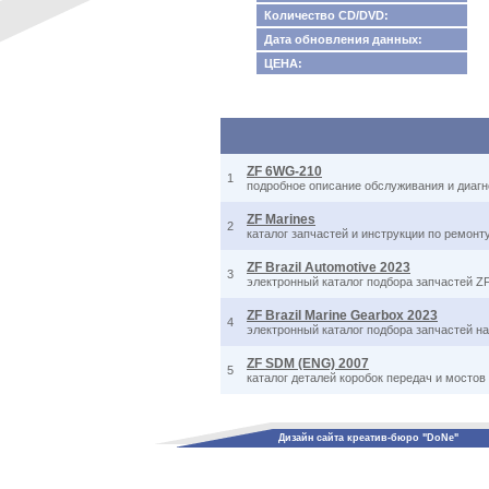
Количество CD/DVD:
Дата обновления данных:
ЦЕНА:
ZF 6WG-210
1
подробное описание обслуживания и диаг
ZF Marines
2
каталог запчастей и инструкции по ремонт
ZF Brazil Automotive 2023
3
электронный каталог подбора запчастей Z
ZF Brazil Marine Gearbox 2023
4
электронный каталог подбора запчастей на
ZF SDM (ENG) 2007
5
каталог деталей коробок передач и мостов
Дизайн сайта креатив-бюро "DoNe"