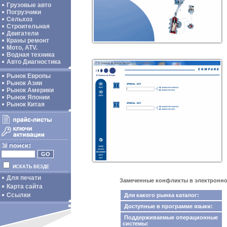
Грузовые авто
Погрузчики
Сельхоз
Строительная
Двигатели
Краны ремонт
Мото, ATV.
Водная техника
Авто Диагностика
Рынок Европы
Рынок Азии
Рынок Америки
Рынок Японии
Рынок Китая
ИСКАТЬ ВЕЗДЕ
Для печати
Замеченные конфликты в электронном к
Карта сайта
Ссылки
Для какого рынка каталог:
Доступные в программе языки:
Поддерживаемые операционные
системы: