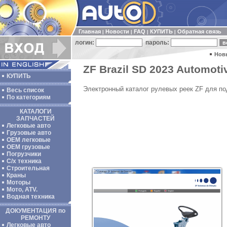
Главная
Новости
FAQ
КУПИТЬ
Обратная связь
|
|
|
|
логин:
пароль:
Нов
ZF Brazil SD 2023 Automotiv
КУПИТЬ
Электронный каталог рулевых реек ZF для по
Весь список
По категориям
КАТАЛОГИ
ЗАПЧАСТЕЙ
Легковые авто
Грузовые авто
ОЕМ легковые
OEM грузовые
Погрузчики
С/х техника
Строительная
Краны
Моторы
Мото, ATV.
Водная техника
ДОКУМЕНТАЦИЯ по
РЕМОНТУ
Легковые авто