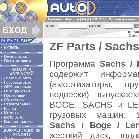
Главная
Новости
FAQ
КУПИТЬ
Обратная связь
|
|
|
|
логин:
пароль:
Нов
Отпис
ZF Parts / Sachs
КУПИТЬ
Весь список
Программа
Sachs / 
По категориям
КАТАЛОГИ
содержит информ
ЗАПЧАСТЕЙ
Легковые авто
(амортизаторы, пр
Грузовые авто
ОЕМ легковые
OEM грузовые
подвески) выпускае
Погрузчики
С/х техника
BOGE, SACHS и LE
Строительная
Краны
грузовых машин. У
Моторы
Мото, ATV.
Водная техника
Sachs / Boge / Lem
ДОКУМЕНТАЦИЯ по
жесткий диск, подд
РЕМОНТУ