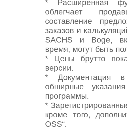
* Расширенная фу
облегчает прода
составление предл
заказов и калькуляц
SACHS и Boge, вк
время, могут быть по
* Цены брутто пок
версии.
* Документация в
обширные указани
программы.
* Зарегистрированны
кроме того, дополни
OSS“.