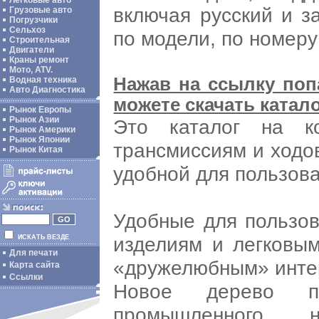
Легковые авто
включая русский и з
Грузовые авто
Погрузчики
Сельхоз
по модели, по номеру
Строительная
Двигатели
Краны ремонт
Мото, ATV.
Нажав на ссылку поп
Водная техника
Авто Диагностика
можете скачать катал
Рынок Европы
Рынок Азии
Это каталог на к
Рынок Америки
Рынок Японии
трансмиссиям и ход
Рынок Китая
удобной для пользов
Удобные для пользов
изделиям и легковы
ИСКАТЬ ВЕЗДЕ
Для печати
«дружелюбным» инте
Карта сайта
Ссылки
Новое дерево п
промышленного н