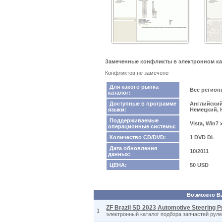
Замеченные конфликты в электронном катал
Конфликтов не замечено
Для какого рынка
Все регио
каталог:
Доступные в программе
Английский
языки:
Немецкий, 
Поддерживаемые
Vista, Win7
операционные системы:
Количество CD/DVD:
1 DVD DL
Дата обновления
10/2011
данных:
ЦЕНА:
50 USD
Возможно Вас
ZF Brazil SD 2023 Automotive Steering P
1
электронный каталог подбора запчастей рул