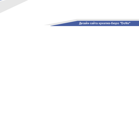
Дизайн сайта креатив-бюро "DoNe"