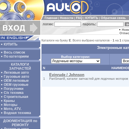
Главная
Новости
FAQ
КУПИТЬ
Обратная связь
|
|
|
|
логин:
пароль:
Нов
Отпис
Каталоги на букву
E
. Всего выбрано каталогов -
1
на
1
стра
КУПИТЬ
Электронные кат
Весь список
По категориям
Выбор категории:
КАТАЛОГИ
N
НАИМЕНО
ЗАПЧАСТЕЙ
Легковые авто
Evinrude / Johnson
Грузовые авто
1
PartSmart8, каталог запчастей для лодочных моторов 
ОЕМ легковые
OEM грузовые
Погрузчики
С/х техника
Строительная
Краны
Моторы
Мото, ATV.
Водная техника
ДОКУМЕНТАЦИЯ по
РЕМОНТУ