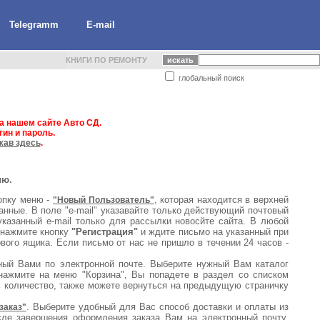
Telegramm
E-mail
КНИГИ ПО РЕМОНТУ
глобальный поиск
а нашем сайте Авто СД.
ин и пароль.
жав здесь
.
ию.
опку меню -
, которая находится в верхней
"Новый Пользователь"
анные. В поле "e-mail" указавайте только действующий почтовый
казанный e-mail только для рассылки новосйте сайта. В любой
 нажмите кнопку
"Регистрация"
и ждите письмо на указанный при
вого ящика. Если письмо от нас не пришло в течении 24 часов -
нный Вами по электронной почте. Выберите нужный Вам каталог
нажмите на меню "Корзина", Вы попадете в раздел со списком
ь количество, также можете вернуться на предыдущую страничку
. Выберите удобный для Вас способ доставки и оплаты из
заказ"
сле завершения оформления заказа Вам на электронный почту,