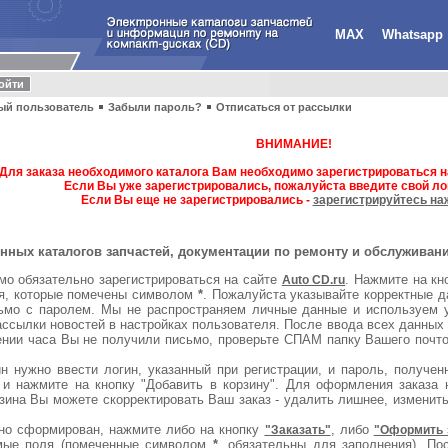
MAX
Whatsapp
ый пользователь
Забыли пароль?
Отписаться от рассылки
ВНИМАНИЕ!
Для заказа необходимого каталога Вам необходимо зарегистрироваться н
Если Вы уже зарегистрировались, пожалуйста введите свой лог
Если Вы еще не зарегистрировались -
зарегистрируйтесь на
ных каталогов запчастей, документации по ремонту и обслуживан
мо обязательно зарегистрироваться на сайте
. Нажмите на кн
Auto CD.ru
ля, которые помечены символом
*
. Пожалуйста указывайте корректные д
ьмо с паролем. Мы не распространяем личные данные и используем у
ссылки новостей в настройках пользователя. После ввода всех данных
чении часа Вы не получили письмо, проверьте СПАМ папку Вашего почто
 нужно ввести логин, указанный при регистрации, и пароль, получе
 и нажмите на кнопку "Добавить в корзину". Для оформления заказа 
зина Вы можете скорректировать Ваш заказ - удалить лишнее, изменит
но сформирован, нажмите либо на кнопку
, либо
"Заказать"
"Оформить 
имые поля (помеченные символом
*
, обязательны для заполнения). По