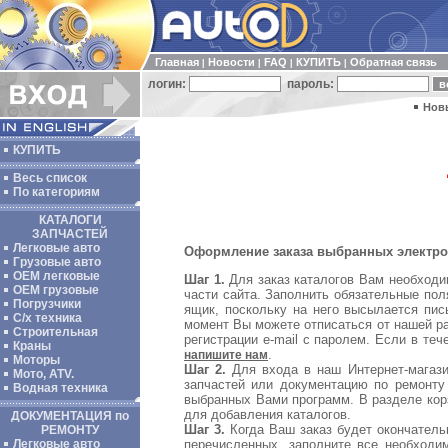
Главная
Новости
FAQ
КУПИТЬ
Обратная связь
|
|
|
|
логин:
пароль:
Нов
КУПИТЬ
Весь список
По категориям
КАТАЛОГИ
ЗАПЧАСТЕЙ
Легковые авто
Оформление заказа выбранных электрон
Грузовые авто
ОЕМ легковые
Шаг 1.
Для заказ каталогов Вам необходи
OEM грузовые
части сайта. Заполнить обязательные по
Погрузчики
ящик, поскольку на него высылается пис
С/х техника
момент Вы можете отписаться от нашей ра
Строительная
регистрации e-mail с паролем. Если в те
Краны
.
напишите нам
Моторы
Шаг 2.
Для входа в наш Интернет-магазин
Мото, ATV.
запчастей или документацию по ремонту
Водная техника
выбранных Вами программ. В разделе кор
для добавления каталогов.
ДОКУМЕНТАЦИЯ по
Шаг 3.
Когда Ваш заказ будет окончатель
РЕМОНТУ
перечисленных, заполните все необход
Легковые авто