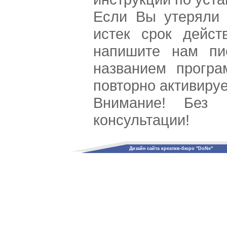
Если Вы утеряли 
истек срок дейст
напишите нам пи
названием прогр
повторно активиру
Внимание! Без
консультации!
Дизайн сайта креатив-бюро "DoNe"