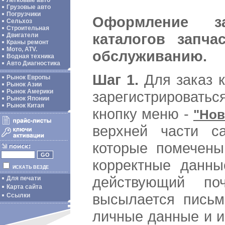
Легковые авто
Грузовые авто
Погрузчики
Оформление з
Сельхоз
Строительная
каталогов запча
Двигатели
Краны ремонт
Мото, ATV.
обслуживанию.
Водная техника
Авто Диагностика
Шаг 1.
Для заказ к
Рынок Европы
Рынок Азии
Рынок Америки
зарегистрировать
Рынок Японии
Рынок Китая
кнопку меню -
"Нов
верхней части са
которые помечен
корректные данные
ИСКАТЬ ВЕЗДЕ
действующий по
Для печати
Карта сайта
высылается письм
Ссылки
личные данные и и