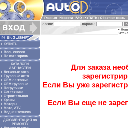
Главная
Новости
FAQ
КУПИТЬ
Обратная связь
|
|
|
|
логин:
пароль:
Нов
Отпис
КУПИТЬ
Весь список
По категориям
КАТАЛОГИ
Для заказа не
ЗАПЧАСТЕЙ
Легковые авто
зарегистрир
Грузовые авто
ОЕМ легковые
Если Вы уже зарегист
OEM грузовые
Погрузчики
С/х техника
Строительная
Краны
Если Вы еще не заре
Моторы
Мото, ATV.
Водная техника
ДОКУМЕНТАЦИЯ по
РЕМОНТУ