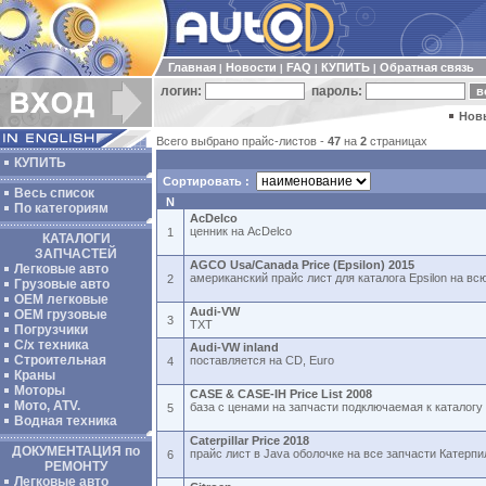
Главная
Новости
FAQ
КУПИТЬ
Обратная связь
|
|
|
|
логин:
пароль:
Нов
Всего выбрано прайс-листов -
47
на
2
страницах
КУПИТЬ
Сортировать :
Весь список
N
По категориям
AcDelco
ценник на AcDelco
1
КАТАЛОГИ
ЗАПЧАСТЕЙ
AGCO Usa/Canada Price (Epsilon) 2015
Легковые авто
американский прайс лист для каталога Epsilon на в
2
Грузовые авто
ОЕМ легковые
Audi-VW
OEM грузовые
3
TXT
Погрузчики
С/х техника
Audi-VW inland
Строительная
поставляется на CD, Euro
4
Краны
Моторы
CASE & CASE-IH Price List 2008
Мото, ATV.
база с ценами на запчасти подключаемая к каталог
5
Водная техника
Caterpillar Price 2018
ДОКУМЕНТАЦИЯ по
прайс лист в Java оболочке на все запчасти Катерп
6
РЕМОНТУ
Легковые авто