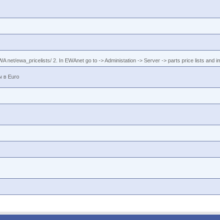
/EWA net/ewa_pricelists/ 2. In EWAnet go to -> Administation -> Server -> parts price lists and im
 в Euro