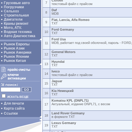
Citroen
Грузовые авто
7
текстовый файл с прайсом
Погрузчики
Daf
Сельхоз
8
MDB
Строительная
Двигатели
Fiat, Lancia, Alfa Romeo
9
Краны ремонт
TXT
Мото, ATV.
Ford Germany
Водная техника
10
TXT
Авто Диагностика
Ford Usa
MDB, работает под своей оболочкой, пароль - FORD
11
Рынок Европы
Рынок Азии
General Motors
Рынок Америки
12
TXT
Рынок Японии
Рынок Китая
Hyundai
13
TXT
Iveco
14
текстовый файл с прайсом
Jaguar
15
TXT
Kia Немецкий
16
TXT
ИСКАТЬ ВЕЗДЕ
Komatsu KPL (DNPL71)
Для печати
Актуальный, издание DNPL71, с весом
17
Карта сайта
Ссылки
Land Rover Germany
18
в формате TXT
Lexus Germany
19
TXT