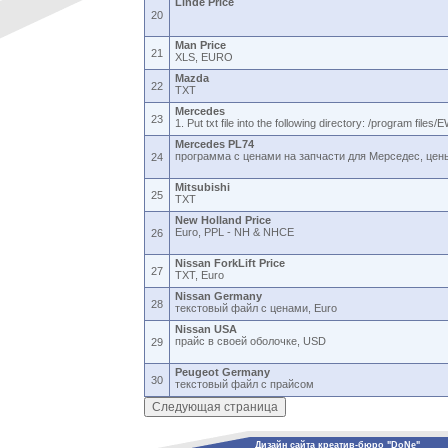
Linde Price
20
Man Price
21
XLS, EURO
Mazda
22
TXT
Mercedes
23
1. Put txt file into the following directory: /program files
Mercedes PL74
программа с ценами на запчасти для Мерседес, цены
24
Mitsubishi
25
TXT
New Holland Price
Euro, PPL - NH & NHCE
26
Nissan ForkLift Price
27
TXT, Euro
Nissan Germany
28
текстовый файл с ценами, Euro
Nissan USA
прайс в своей оболочке, USD
29
Peugeot Germany
30
текстовый файл с прайсом
Дизайн сайта креатив-бюро "DoNe"