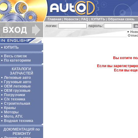
Главная
Новости
FAQ
КУПИТЬ
Обратная связь
|
|
|
|
логин:
пароль:
Нов
Отпис
КУПИТЬ
Весь список
Вы хотите по
По категориям
Если вы зарегистриро
КАТАЛОГИ
Если вы еще
ЗАПЧАСТЕЙ
Легковые авто
Грузовые авто
ОЕМ легковые
OEM грузовые
Погрузчики
С/х техника
Строительная
Краны
Моторы
Мото, ATV.
Водная техника
ДОКУМЕНТАЦИЯ по
РЕМОНТУ