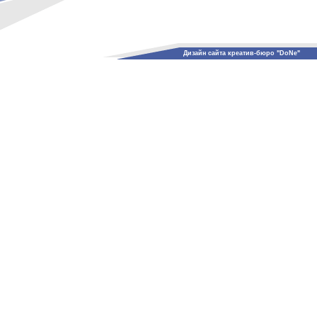
Дизайн сайта креатив-бюро "DoNe"