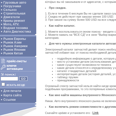
которых вы не заказывали и от адресатов, с которым
Грузовые авто
Погрузчики
Про скидки.
Сельхоз
Строительная
1. Если в течении 6 месяцев Вы не сделали заказ с
2. Скидка не действует при заказах менее 100 USD.
Двигатели
3. При заказе на сумму более 500 USD на все следу
Краны ремонт
Мото, ATV.
Как найти каталог.
Водная техника
Авто Диагностика
1. Можете воспользоваться окном поиска - вводите с
2. Можете нажать на "ВСЕ СД" и в окне "Выбор мар
категорию.
Рынок Европы
Рынок Азии
Для чего нужны электронные каталоги автоза
Рынок Америки
Электронный каталог запчастей делает поиск необх
Рынок Японии
запчастей избавит вас от поиска необходимой дета
Рынок Китая
- подробную информацию о детали, которую д
- место установки детали (использование де
- какие существуют возможности тюнинга
- какие детали относятся к определенному уз
- каталог стандартных деталей
- интерпретацию детали (история деталей, 
- таблицу пружин
- принадлежности
ИСКАТЬ ВЕЗДЕ
Огромный спектр запчастей нельзя найти нигде кроме
подобными программами, то это потерянные клиенты 
Для печати
Как мне найти машины внутреннего Японского
Карта сайта
Ссылки
Никак. Авто внутреннего японского рынка не включен
Как включить режим совместимости с другими
Link
Скачайте update и установите его -