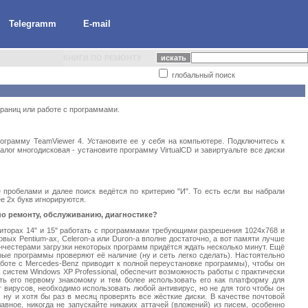
Telegramm
E-mail
КНИГИ ПО РЕМОНТУ
глобальный поиск
траниц или работе с программами.
ограмму TeamViewer 4. Установите ее у себя на компьютере. Подключитесь к
алог многодисковая - установите программу VirtualCD и завиртуальте все диски
 пробелами и далее поиск ведётся по критерию "И". То есть если вы набрали
е 2х букв игнорируются.
по ремонту, обслуживанию, диагностике?
ниторах 14" и 15" работать с программами требующими разрешения 1024x768 и
вых Pentium-ах, Celeron-а или Duron-а вполне достаточно, а вот памяти лучше
нчестерами загрузки некоторых программ придётся ждать несколько минут. Ещё
торые программы проверяют её наличие (ну и сеть легко сделать). Настоятельно
боте с Mercedes-Benz приводит к полной переустановке программы), чтобы он
систем Windows XP Professional, обеспечит возможность работы с практически
ть его первому знакомому и тем более использовать его как платформу для
 вирусов, необходимо использовать любой антивирус, но не для того чтобы он
 ну и хотя бы раз в месяц проверять все жёсткие диски. В качестве почтовой
вное, никогда не запускайте никаких аттачей (вложений) из писем, особенно