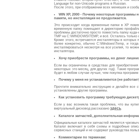
Language for non-Unicode programs в Russian.
После этого, при отображении всех менюшек и сообщ
WIN XP, 2000 - Почему некоторые программы н
памяти, но инсталляция не продолжается.
Это происходит когда временные папки в XP поме
временную папку помещают в директорию профайла 
проблемы достаточно просто поместить папку куда-н
TMP на C:\WINDOWS\TEMP, и всё. Осталось только с
Кроме этого, встречаются инсталляторы в которых п
более конкретно, обычно C:\Windows\Temp, и тогд
инсталлироваться несмотря на все усилия, то можн
инсталятора.
Хочу приобрести программы, но денег лишних н
Если вы ограничены в средствах для приобретения
некоторых это месяц, для других год). Такие прог
будет в любом случае лучше, чем покупка программ 
Почему у меня не устанавливется (не работае
Прочтите внимательно инструкцию и делайте все с
установленны другие программы.
Как установить программу требующую дискету
Если у вас возникла такая проблема, что вы куп
здесь
виртуальный дисковод рассказано
.
Каталоги запчастей, дополнительная информ
Официальные каталоги запчастей является чрезвыч
Каталог включает в себя схемы и подробные описа
сервисных станций и не содержат руководства поль
Комментарии по терминам: