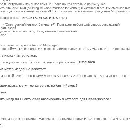
тера -
рисунке
те в настройки и измените язык на Японский как показано на
те японский MUI (Multilingual User Interface for WinXP) и установив его, Вы сможете 
P и подключите к нему русский MUI, который достать намного проще чем MUI японски
жат слова - EPC, ETK, ETKA, ETOS и т.д?
от - "Электронный Каталог Запчастей". Приведем небольшой список сокращений:
г запчастей
Руководство по ремонту, обслуживанию, диагностике
sales
 система по сервису Audi и Volkswagen
с не поймут, т.к. их более 900 разных наименований, поэтому указывайте точное назва
у назад - запустилась.
TimeBack
матизации смены даты воспользуйтесь программой -
мпьютер медленно работает....
ненный вирус - программу Antivirus Kaspersky & Norton Utilites... Когда их не станет
ком языке, могу я ее запустить на Английском?
 нет.
ка, могу ли я найти свой автомобиль в каталоге для Европейского?
ению данных в программе. Например - программы серии ETKA обновляются 3-4 раза в 
о?