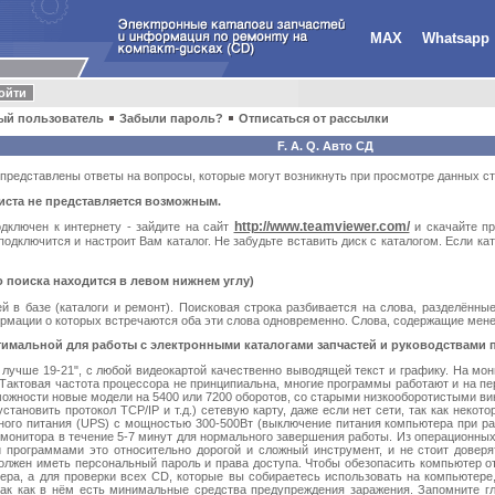
MAX
Whatsapp
ый пользователь
Забыли пароль?
Отписаться от рассылки
F. A. Q. Авто СД
представлены ответы на вопросы, которые могут возникнуть при просмотре данных с
листа не представляется возможным.
http://www.teamviewer.com/
ключен к интернету - зайдите на сайт
и скачайте пр
одключится и настроит Вам каталог. Не забудьте вставить диск с каталогом. Если кат
 поиска находится в левом нижнем углу)
 в базе (каталоги и ремонт). Поисковая строка разбивается на слова, разделённые
ормации о которых встречаются оба эти слова одновременно. Слова, содержащие мене
имальной для работы с электронными каталогами запчастей и руководствами 
 лучше 19-21", с любой видеокартой качественно выводящей текст и графику. На мо
Тактовая частота процессора не принципиальна, многие программы работают и на пер
ожности новые модели на 5400 или 7200 оборотов, со старыми низкооборотистыми ви
становить протокол TCP/IP и т.д.) сетевую карту, даже если нет сети, так как неко
ного питания (UPS) с мощностью 300-500Вт (выключение питания компьютера при ра
монитора в течение 5-7 минут для нормального завершения работы. Из операционных 
программами это относительно дорогой и сложный инструмент, и не стоит доверя
олжен иметь персональный пароль и права доступа. Чтобы обезопасить компьютер от
ера, а для проверки всех CD, которые вы собираетесь использовать на компьютере,
так как в нём есть минимальные средства предупреждения заражения. Запомните гла