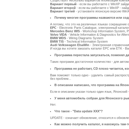
Существует несколько вариантов японизации компью
Вариант первый
- если вы работаете с WinXP зайди
Вариант второй
- если вы работаете с WinXP - найди
Вариант третий
- установите японскую версию WinX
Почему многие программы назваются или содер
А потому, что это на различных языках сокращение 
EPC
- Electronic Parts Catalogue, электронный катало
Mercedes Benz WIS
- Workshop Information System, 
Volvo VIDA
- Vehicle Information & Diagnostics for After
BMW WDS
- Wiring Diagrams System
BMW TIS
- Technical Information System
Audi Volkswagen ElsaWin
- Электронная справочная
И когда вы хотите заказать каталог EPC или ETK - Ва
Программа перестала запускаться, поменял дат
Таких программ достаточное количество - для авто
Программа не работает, CD плохо читается, ко
Вам поможет только одно - удалить самый распростра
без проблем...
В описании написано, что программа на Японс
Если в описании указан только один язык, Японский -
У меня автомобиль собран для Японского рын
Нет.
Что такое - "Data update XXX"?
UPDATE - означает обновление, относится к обновл
Как можно получить каталог, я нахожусь там-т