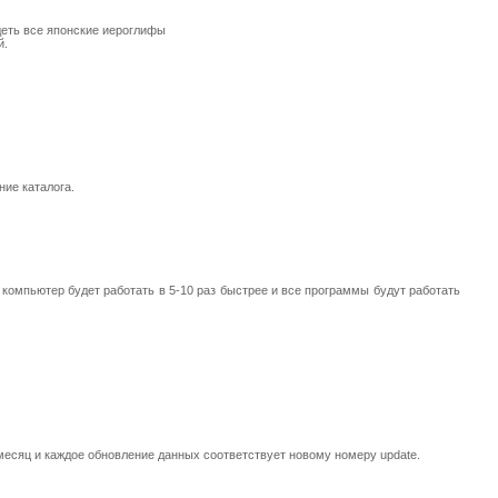
видеть все японские иероглифы
й.
ние каталога.
 - компьютер будет работать в 5-10 раз быстрее и все программы будут работать
месяц и каждое обновление данных соответствует новому номеру update.