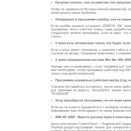
Получил каталог, она не работает (не запускает
Чтобы не заниматься бессмысленной перепиской, пос
сроки решить ваши проблемы.
Обнаружил в программе ошибку, она не правил
Если ошибку реально устранить (ERROR 200, ошибк
программы, могут ответить только сами разработчи
следующего релиза программы, хотя не факт, что 
статьи.
У меня есть интересная статья, что будет, есл
Если статья имеет отношение к тематике сайта и н
ссылкой на автора. Гонораров наличными, к сожале
У меня операционная система Win Me, Win 2000
Прежде чем устанавливать, столь “продвинутые“ опе
вам необходимо чтобы программа работала под Win 
только под одной конкретной.
Программа нормально работала месяц (год, нед
Сначала постарайтесь вспомнить, после каких дейст
для проверки на вирусы. Попробуйте заново инст
"SCANDISK".
Хочу приобрести программы, но не знаю какие
Если вы не можете определиться с выбором необход
информация вам необходима и по каким маркам или
WIN XP, 2000 - Вместо русских букв в некото
Запустите апплет Control Panel -> Regional and Langua
Первый раздел настраивает локаль для конкретного 
ставить Russian. Второй пункт отвечает, в том чис