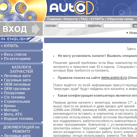
Главная
Новости
FAQ
КУПИТЬ
Обратная связь
|
|
|
|
логин:
пароль:
Нов
КУПИТЬ
Здесь 
Весь список
Не могу установить каталог! Вызвать специа
По категориям
Решение данной проблемы если Ваш компьютер под
интернету и пришлите нам ID и пароль. Специалист п
КАТАЛОГИ
которые Вам требуется установить.
ЗАПЧАСТЕЙ
Легковые авто
www.autocd.ru
Правила поиска на сайте
(Окно
Грузовые авто
ОЕМ легковые
Поиск ведётся по всей информации присутствующей
OEM грузовые
"мерседес ауди" будут найдены все каталоги, в инф
Погрузчики
Какая конфигурация компьютера является опт
С/х техника
Строительная
Первым делом начните с монитора, минимум 17", а
Краны
выше просто не реально и даже вредно для зрения. 
128Mb или 256Mb, минимум 64Mb, винчестер по возм
Моторы
рекомендуется вставить в компьютер и настроить (у
Мото, ATV.
советуем использовать любой источник бесперебой
Водная техника
мог поддерживать работоспособность компьютера и 
всеми программами. Компьютер с установленными 
ДОКУМЕНТАЦИЯ по
просмотра новых "игрушек", каждый пользователь д
РЕМОНТУ
висел резидентно и тормозил работу всего компьют
программы лучше использовать клиента The Bat!, 
Легковые авто