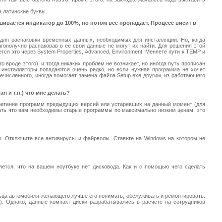
а латинские буквы.
шивается индикатор до 100%, но потом всё пропадает. Процесс висит в
ля распаковки временных данных, необходимых для инсталляции. Но, когда
гополучно распаковав в её свои данные не могут их найти. Для решения этой
ся это через System Properties, Advanced, Environment. Меняете пути к TEMP и
 вроде этого), и тогда никаких проблем не возникает, но иногда путь прописан
е инсталляторы попадаются очень редко, но если нужная программа не хочет
ечисленного, иногда помогает замена файла Setup.exe другим, из работающего
i и т.п.) что мне делать?
обретение программ предыдущих версий или устаревших на данный момент (для
азать что вам необходимы старые программы по максимально низким ценам, это
мы. Отключите все антивирусы и файрволы. Ставьте на Windows на котором не
яется, что на вашем ноутбуке нет дисковода. Как и с помощью чего сделать
ца автомобиля желающего лучше его понимать, обслуживать и ремонтировать.
). Однако, данные компакт диски разрабатывались в расчете на сотрудников