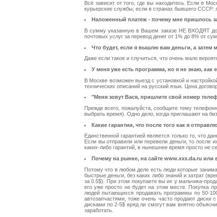
Всё зависит от того, где вы находитесь. Если в Мо
курьерские службы; если в странах бывшего СССР: по
Наложенный платеж - почему мне пришлось за
В сумму указанную в Вашем заказе НЕ ВХОДЯТ допо
почтовых услуг за перевод денег от 1% до 8% от 
Что будет, если я вышлю вам деньги, а зате
Даже если такое и случиться, что очень мало вероят
У меня уже есть программа, но я не знаю, как 
В Москве возможен выезд с установкой и настройко
технических описаний на русский язык. Цена догово
"Меня зовут Вася, пришлите свой номер телеф
Прежде всего, пожалуйста, сообщите тему телефонн
выбрать время). Одно дело, когда приглашают на биз
Какие гарантии, что после того как я отправ
Единственной гарантией является только то, что да
Если вы отправили или перевели деньги, то после 
каких-либо гарантий, в нынешнее время просто не с
Почему на рынке, на сайте www.xxx.da.ru или в
Потому что в любом деле есть люди которые занима
быстрые деньги, без каких либо знаний и затрат (в
за 0.5$). При этом покупаете вы их у мальчика-про
его уже просто не будет на этом месте. Покупка 
людей пытающихся продавать программы по 50-100$
автозапчастями, тоже очень часто продают диски 
дисками по 2-5$ вряд ли смогут вам внятно объясни
заработать.