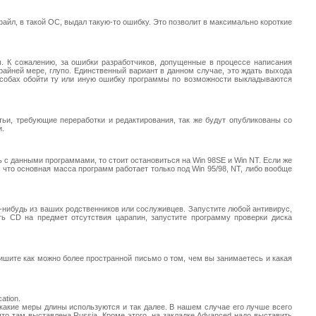
айл, в такой ОС, выдал такую-то ошибку. Это позволит в максимально короткие
ны. К сожалению, за ошибки разработчиков, допущенные в процессе написания
райней мере, глупо. Единственный вариант в данном случае, это ждать выхода
пособах обойти ту или иную ошибку программы по возможности выкладываются
тьи, требующие переработки и редактирования, так же будут опубликованы со
и.
 с данными программами, то стоит остановиться на Win 98SE и Win NT. Если же
что основная масса программ работает только под Win 95/98, NT, либо вообще
о-нибудь из ваших родственников или сослуживцев. Запустите любой антивирус,
ть CD на предмет отсутствия царапин, запустите программу проверки диска
шите как можно более пространной письмо о том, чем вы занимаетесь и какая
ation.
, какие меры длины используются и так далее. В нашем случае его лучше всего
 что там выставлена Russia. Кроме этого, на закладке Advanced надо выставить