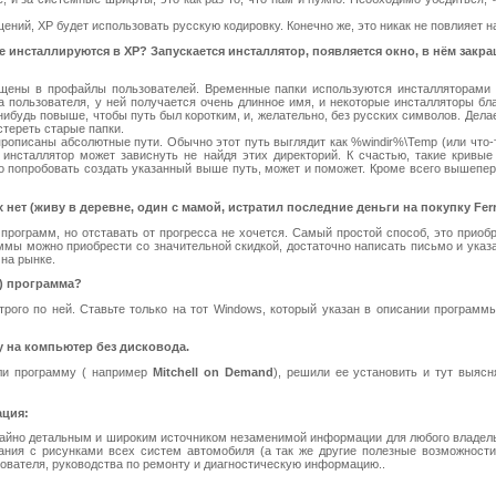
ений, XP будет использовать русскую кодировку. Конечно же, это никак не повлияет н
е инсталлируются в XP? Запускается инсталлятор, появляется окно, в нём закра
щены в профайлы пользователей. Временные папки используются инсталляторами д
пользователя, у ней получается очень длинное имя, и некоторые инсталляторы бла
ибудь повыше, чтобы путь был коротким, и, желательно, без русских символов. Делает
тереть старые папки.
рописаны абсолютные пути. Обычно этот путь выглядит как %windir%\Temp (или что-то
а инсталлятор может зависнуть не найдя этих директорий. К счастью, такие кривы
о попробовать создать указанный выше путь, может и поможет. Кроме всего вышепер
ет (живу в деревне, один с мамой, истратил последние деньги на покупку Ferrar
 программ, но отставать от прогресса не хочется. Самый простой способ, это при
раммы можно приобрести со значительной скидкой, достаточно написать письмо и ук
на рынке.
т) программа?
трого по ней. Ставьте только на тот Windows, который указан в описании програм
 на компьютер без дисковода.
или программу ( например
Mitchell on Demand
), решили ее установить и тут выясн
ация:
айно детальным и широким источником незаменимой информации для любого владель
ния с рисунками всех систем автомобиля (а так же другие полезные возможности
зователя, руководства по ремонту и диагностическую информацию..