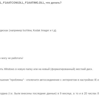
L, F1AATCOM.DLL, F1AATIMG.DLL, что делать?
сках (например IsoView, Kodak Imager и т.д).
 могу не работать!
вить Windows в новую папку или на новый (форматированный) жесткий диск.
 Решение "проблемы" - отключите автосоединение с интернетом в настройках IE и
дана (т.е. были внесены последние данные) в 9 месяце, а то и в 20 числах 8