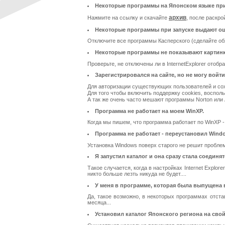
Некоторые программы на Японском языке при
архив
Нажмите на ссылку и скачайте
, после раскр
Некоторые программы при запуске выдают ош
Отключите все программы Касперского (сделайте обя
Некоторые программы не показывают картинк
Проверьте, не отключены ли в InternetExplorer отоб
Зарегистрировался на сайте, но не могу войти
Для авторизации существующих пользователей и сох
Для того чтобы включить поддержку cookies, воспо
А так же очень часто мешают программы Norton или 
Программа не работает на моем WinXP.
Когда мы пишем, что программа работает по WinXP 
Программа не работает - переустановил Windo
Установка Windows поверх старого не решит проблему
Я запустил каталог и она сразу стала соединят
Такое случается, когда в настройках Internet Explo
никто больше лезть никуда не будет....
У меня в программе, которая была выпущена в
Да, такое возможно, в некоторых программах отста
месяца...
Установил каталог Японского региона на сво