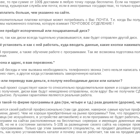
скве, то при сумме от 100$ доставим в любую точку города бесплатно. Если на террит
езд, курьерская служба или почта; если в иностранных государствах, то только курье
платить больше, чем указанно на сайте.
лнительные платежи которые может потребовать с Вас ПОЧТА. Т.е. когда Вы получ
суммы наложенного платежа, которую взимает ПОЧТОВОЕ ОТДЕЛЕНИЕ !
м мне прейдёт испорченный или поцарапанный диск?
но, так как диски всегда тщательно упаковываются, вам будет отправлен другой диск.
её установить и как с ней работать, куда вводить данные, какие кнопки нажимать
й программ, а также обучение работе с программами. Так же возможна подготовка п
рная.
она и адрес, я вам перезвоню."
ой беседы и чем вызвана необходимость телефонного звонка (чего нельзя написать 
нес-ланч, а другое когда устанавливать замороченную каталог.
лю или переведу вам деньги, я получу необходимые диски или каталог?
нный проект существует какое-то относительно продолжительное время и создан вовсе
их получения, диски вам будут немедленно отправлены, если вдруг Вы не получили С
ерьёзно. Лучшими гарантиями являются реальная работа.
 такой-то фирме программы в два (три, четыре и т.д.) раза дешевле (дороже), че
ются своей работой профессионально (там где дороже, наверное самые крутые профе
ремени, денег). Чем не хороши приобретённые на рынке программы? Тем, что продают
давца (не искушённого, в устройстве автомобиля) и если программа не будет работат
программ на сайтах расположенные на бесплатных серверах и имеющих доменные имен
, но не в состоянии заплатить 5-10$ за размещение своего сайта на сервере про
с программами. Только где этим занимаются специалисты, не продают дешёвые прогр
ть, как нужно устанавливать каталог и почему она не работает, так как на продаже д