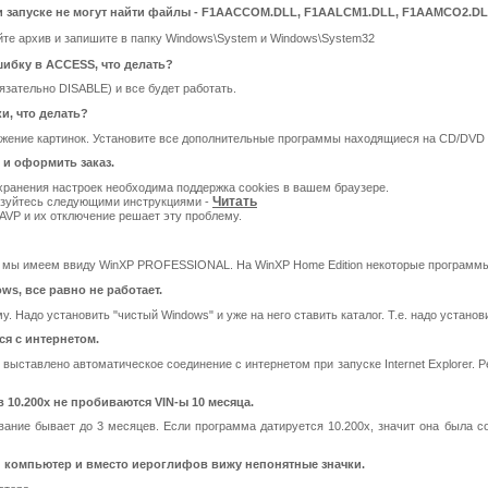
 запуске не могут найти файлы - F1AACCOM.DLL, F1AALCM1.DLL, F1AAMCO2.DL
ойте архив и запишите в папку Windows\System и Windows\System32
ибку в ACCESS, что делать?
зательно DISABLE) и все будет работать.
и, что делать?
ражение картинок. Установите все дополнительные программы находящиеся на CD/DVD ди
 и оформить заказ.
ранения настроек необходима поддержка cookies в вашем браузере.
Читать
льзуйтесь следующими инструкциями -
AVP и их отключение решает эту проблему.
- мы имеем ввиду WinXP PROFESSIONAL. На WinXP Home Edition некоторые программы
ws, все равно не работает.
. Надо установить "чистый Windows" и уже на него ставить каталог. Т.е. надо устано
ся с интернетом.
rer выставлено автоматическое соединение с интернетом при запуске Internet Explorer.
 10.200x не пробиваются VIN-ы 10 месяца.
вание бывает до 3 месяцев. Если программа датируется 10.200x, значит она была соз
й компьютер и вместо иероглифов вижу непонятные значки.