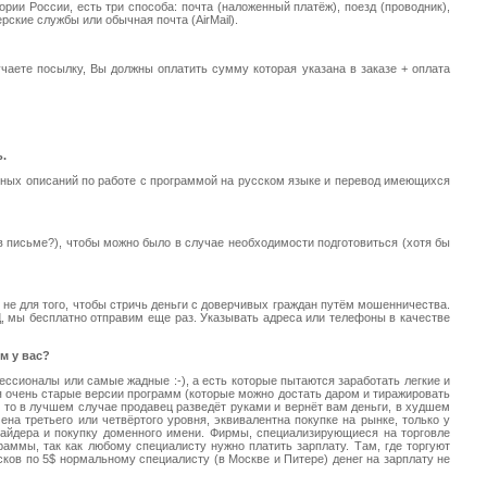
ории России, есть три способа: почта (наложенный платёж), поезд (проводник),
рские службы или обычная почта (AirMail).
аете посылку, Вы должны оплатить сумму которая указана в заказе + оплата
.
олных описаний по работе с программой на русском языке и перевод имеющихся
в письме?), чтобы можно было в случае необходимости подготовиться (хотя бы
 не для того, чтобы стричь деньги с доверчивых граждан путём мошенничества.
Д, мы бесплатно отправим еще раз. Указывать адреса или телефоны в качестве
м у вас?
ссионалы или самые жадные :-), а есть которые пытаются заработать легкие и
ся очень старые версии программ (которые можно достать даром и тиражировать
ь, то в лучшем случае продавец разведёт руками и вернёт вам деньги, в худшем
а третьего или четвёртого уровня, эквивалентна покупке на рынке, только у
вайдера и покупку доменного имени. Фирмы, специализирующиеся на торговле
аммы, так как любому специалисту нужно платить зарплату. Там, где торгуют
исков по 5$ нормальному специалисту (в Москве и Питере) денег на зарплату не