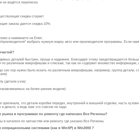
и не ведётся переписка.
уществующая скидка сгорает.
ющие заказы дается скидка 10%.
лово и нажимаете на Enter.
ки/производителя" выбрать нужную марку авто или производителя программы. Если наи
пчастей?
одимых деталей быстрее, проще и надежнее. Благодаря этому предотвращается большо
ли по различным микрофишам и спискам, так как он содержит множество информации, 
о сих пор нужно было искать по различным микрофишам, например, группа детали, ста
тали)
лу (детали узла)
устанавливаемых на более ранние модели)
 оригинала, это детали коробки передач, внутренней и внешней отделки, часть кузовн
и деньги, а ведь вам это совсем не надо.
 рынка в программах по ремонту где написано Все Регионы?
ы в каталоги по запчастям или ремонту где указано Все Регионы.
 операционными системами (как в WinXP) в Win2000 ?