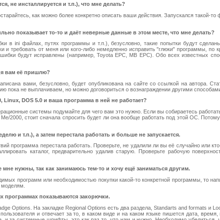
ся, не инсталлируется и т.п.), что мне делать?
тарайтесь, как можно более конкретно описать ваши действия. Запускался такой-то ф
ьно показывает то-то и даёт неверные данные в этом месте, что мне делать?
и в ini файлах, путях программы и т.п.), безусловно, такие попытки будут сдела
ки и требовать от меня или кого-либо немедленно исправить "глюки" программы, по к
ошибки будут исправлены (например, Toyota EPC, MB EPC). Обо всех известных с
и я вам её пришлю?
аписана вами, безусловно, будет опубликована на сайте со ссылкой на автора. Ста
нию пока не выплачиваем, но можно договориться о вознаграждении другими способам
, Linux, DOS 5.0 и ваша программа в ней не работает?
рационные системы подумайте для чего вам это нужно. Если вы собираетесь работать
Me/2000, стоит сначала спросить будет ли она вообще работать под этой ОС. Потому 
елю и т.п.), а затем перестала работать и больше не запускается.
вий программа перестала работать. Проверьте, не удалили ли вы её случайно или кт
аллировать каталог, предварительно удалив старую. Проверьте рабочую поверхнос
 мне нужны, так как занимаюсь тем-то и хочу ещё заниматься другим.
имых программ или необходимостью покупки какой-то конкретной программы, то напи
 моделям.
рых программах показываются закорючки.
dge Options. На закладке Regional Options есть два раздела, Standarts and formats и Loc
пользователя и отвечает за то, в каком виде и на каком языке пишется дата, время
ле, и за системные шрифты, это как раз то, что нам и нужно. Необходимо убедиться,