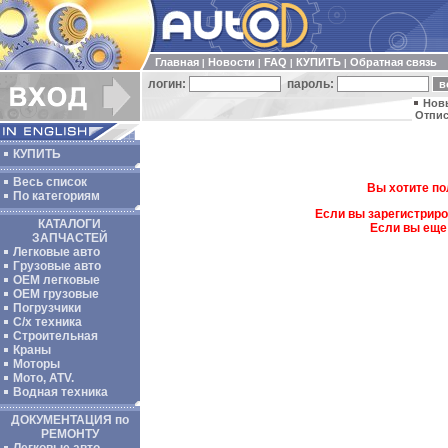
Главная
Новости
FAQ
КУПИТЬ
Обратная связь
|
|
|
|
логин:
пароль:
Нов
Отпис
КУПИТЬ
Весь список
Вы хотите по
По категориям
Если вы зарегистриро
КАТАЛОГИ
Если вы еще
ЗАПЧАСТЕЙ
Легковые авто
Грузовые авто
ОЕМ легковые
OEM грузовые
Погрузчики
С/х техника
Строительная
Краны
Моторы
Мото, ATV.
Водная техника
ДОКУМЕНТАЦИЯ по
РЕМОНТУ