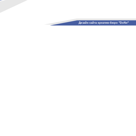
Дизайн сайта креатив-бюро "DoNe"