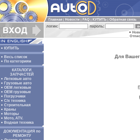
Главная
Новости
FAQ
КУПИТЬ
Обратная связь
|
|
|
|
логин:
пароль:
Нов
Отпис
КУПИТЬ
Для Вашего
Весь список
По категориям
КАТАЛОГИ
ЗАПЧАСТЕЙ
Легковые авто
Грузовые авто
ОЕМ легковые
OEM грузовые
Погрузчики
С/х техника
Строительная
Краны
Моторы
Мото, ATV.
Водная техника
ДОКУМЕНТАЦИЯ по
РЕМОНТУ