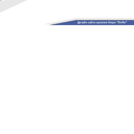
Дизайн сайта креатив-бюро "DoNe"