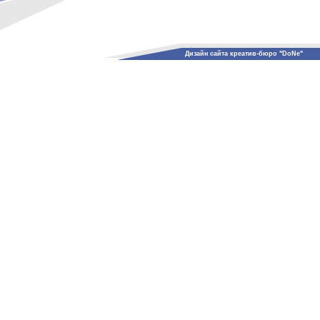
Дизайн сайта креатив-бюро "DoNe"