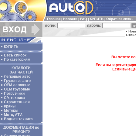
Главная
Новости
FAQ
КУПИТЬ
Обратная связь
|
|
|
|
логин:
пароль:
Нов
Отпис
КУПИТЬ
Весь список
Вы хотите по
По категориям
Если вы зарегистриро
КАТАЛОГИ
Если вы еще
ЗАПЧАСТЕЙ
Легковые авто
Грузовые авто
ОЕМ легковые
OEM грузовые
Погрузчики
С/х техника
Строительная
Краны
Моторы
Мото, ATV.
Водная техника
ДОКУМЕНТАЦИЯ по
РЕМОНТУ