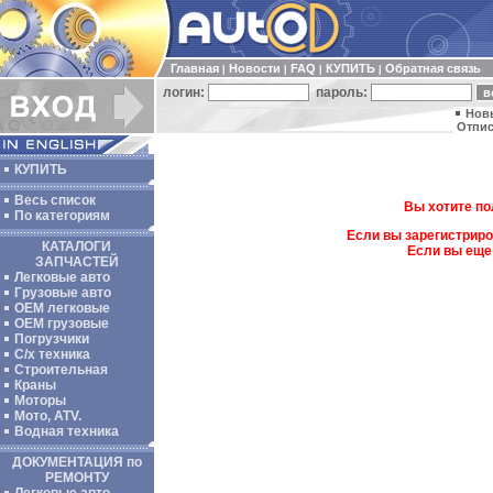
Главная
Новости
FAQ
КУПИТЬ
Обратная связь
|
|
|
|
логин:
пароль:
Нов
Отпис
КУПИТЬ
Весь список
Вы хотите по
По категориям
Если вы зарегистриро
КАТАЛОГИ
Если вы еще
ЗАПЧАСТЕЙ
Легковые авто
Грузовые авто
ОЕМ легковые
OEM грузовые
Погрузчики
С/х техника
Строительная
Краны
Моторы
Мото, ATV.
Водная техника
ДОКУМЕНТАЦИЯ по
РЕМОНТУ