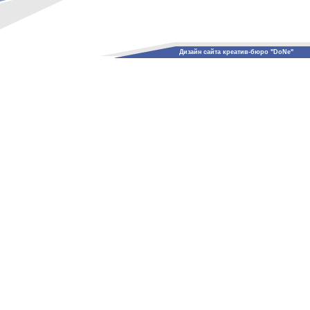
Дизайн сайта креатив-бюро "DoNe"