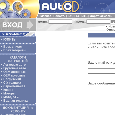
Главная
Новости
FAQ
КУПИТЬ
Обратная связь
|
|
|
|
логин:
пароль:
Нов
Отпис
КУПИТЬ
Если вы хотите 
Весь список
и напишите соо
По категориям
КАТАЛОГИ
ЗАПЧАСТЕЙ
Ваш e-mail или
Легковые авто
Грузовые авто
ОЕМ легковые
OEM грузовые
Погрузчики
С/х техника
Ваше сообщение
Строительная
Краны
Моторы
Мото, ATV.
Водная техника
ДОКУМЕНТАЦИЯ по
РЕМОНТУ