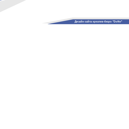
Дизайн сайта креатив-бюро "DoNe"