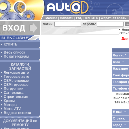
Главная
Новости
FAQ
КУПИТЬ
Обратная связь
|
|
|
|
логин:
пароль:
Нов
Отпис
Для
КУПИТЬ
Весь список
Логин: *
По категориям
ФИО: *
КАТАЛОГИ
ЗАПЧАСТЕЙ
Название 
Легковые авто
Сайт фир
Грузовые авто
ОЕМ легковые
Телефон р
OEM грузовые
Телефон 
Погрузчики
С/х техника
Внимани
Строительная
выслан п
Краны
так же 
Моторы
Мото, ATV.
E-mail: *
Водная техника
Страна:
ДОКУМЕНТАЦИЯ по
РЕМОНТУ
Город: *