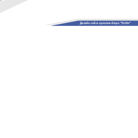
Дизайн сайта креатив-бюро "DoNe"