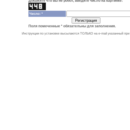
Докажите что вы не робот, введите число на картинке:
Число: *
Поля помеченные
*
обязательны для заполнения.
Инструкции по установке высылаются ТОЛЬКО на e-mail указанный при 