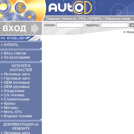
Главная
Новости
FAQ
КУПИТЬ
Обратная связь
|
|
|
|
логин:
пароль:
Нов
КУПИТЬ
Весь список
По категориям
КАТАЛОГИ
ЗАПЧАСТЕЙ
Легковые авто
Грузовые авто
ОЕМ легковые
OEM грузовые
Погрузчики
С/х техника
Строительная
Краны
Моторы
Мото, ATV.
Водная техника
ДОКУМЕНТАЦИЯ по
РЕМОНТУ
Легковые авто