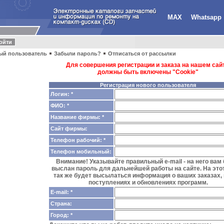
MAX
Whatsapp
ый пользователь
Забыли пароль?
Отписаться от рассылки
Для совершения регистрации и заказа на нашем сайт
должны быть включены "Cookie"
Регистрация нового пользователя
Логин: *
ФИО: *
Название фирмы: *
Сайт фирмы:
Телефон рабочий: *
Телефон мобильный:
Внимание! Указывайте правильный e-mail - на него вам
выслан пароль для дальнейшей работы на сайте. На этот
так же будет высылаться информация о ваших заказах,
поступлениях и обновлениях программ.
E-mail: *
Страна:
Город: *