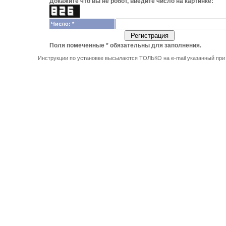
Докажите что вы не робот, введите число на картинке:
Число: *
Поля помеченные
*
обязательны для заполнения.
Инструкции по установке высылаются ТОЛЬКО на e-mail указанный при 