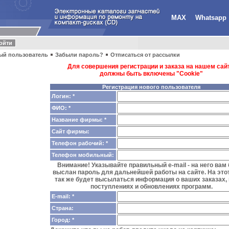
MAX
Whatsapp
ый пользователь
Забыли пароль?
Отписаться от рассылки
Для совершения регистрации и заказа на нашем сайт
должны быть включены "Cookie"
Регистрация нового пользователя
Логин: *
ФИО: *
Название фирмы: *
Сайт фирмы:
Телефон рабочий: *
Телефон мобильный:
Внимание! Указывайте правильный e-mail - на него вам
выслан пароль для дальнейшей работы на сайте. На этот
так же будет высылаться информация о ваших заказах,
поступлениях и обновлениях программ.
E-mail: *
Страна:
Город: *