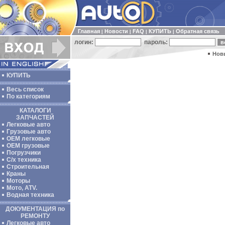
Главная
Новости
FAQ
КУПИТЬ
Обратная связь
|
|
|
|
логин:
пароль:
Нов
КУПИТЬ
Весь список
По категориям
КАТАЛОГИ
ЗАПЧАСТЕЙ
Легковые авто
Грузовые авто
ОЕМ легковые
OEM грузовые
Погрузчики
С/х техника
Строительная
Краны
Моторы
Мото, ATV.
Водная техника
ДОКУМЕНТАЦИЯ по
РЕМОНТУ
Легковые авто