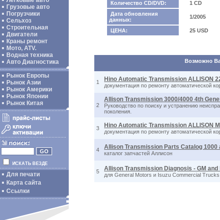
Легковые авто
Количество CD/DVD:
1 CD
Грузовые авто
Погрузчики
Дата обновления
1/2005
данных:
Сельхоз
Строительная
ЦЕНА:
25 USD
Двигатели
Краны ремонт
Мото, ATV.
Водная техника
Возможно Вас
Авто Диагностика
Рынок Европы
Hino Automatic Transmission ALLISON 
Рынок Азии
1
документация по ремонту автоматической ко
Рынок Америки
Рынок Японии
Allison Transmission 3000/4000 4th Gene
Рынок Китая
2
Руководство по поиску и устранению неиспр
поколения.
Hino Automatic Transmission ALLISON 
3
документация по ремонту автоматической ко
Allison Transmission Parts Catalog 1000 
4
каталог запчастей Аллисон
ИСКАТЬ ВЕЗДЕ
Allison Transmission Diagnosis - GM and
5
Для печати
для General Motors и Isuzu Commercial Trucks
Карта сайта
Ссылки