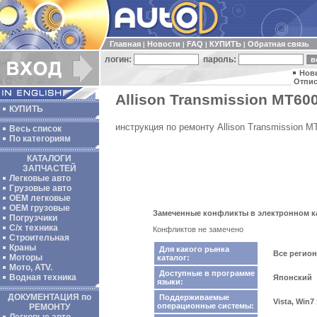
Главная
Новости
FAQ
КУПИТЬ
Обратная связь
|
|
|
|
логин:
пароль:
Нов
Отпис
Allison Transmission MT600
КУПИТЬ
инструкция по ремонту Allison Transmission M
Весь список
По категориям
КАТАЛОГИ
ЗАПЧАСТЕЙ
Легковые авто
Грузовые авто
ОЕМ легковые
OEM грузовые
Замеченные конфликты в электронном ката
Погрузчики
С/х техника
Конфликтов не замечено
Строительная
Краны
Для какого рынка
Все регио
Моторы
каталог:
Мото, ATV.
Доступные в программе
Водная техника
Японский
языки:
ДОКУМЕНТАЦИЯ по
Поддерживаемые
Vista, Win7
операционные системы:
РЕМОНТУ