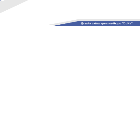
Дизайн сайта креатив-бюро "DoNe"