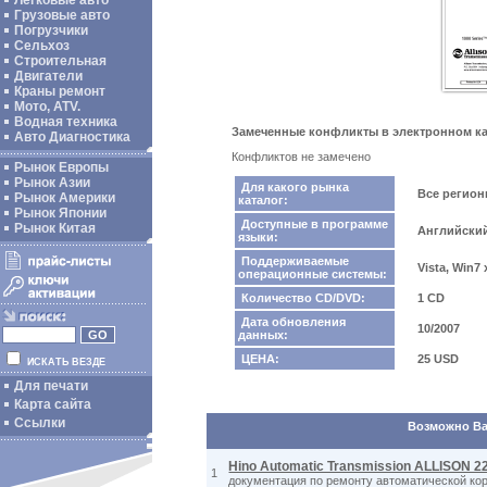
Легковые авто
Грузовые авто
Погрузчики
Сельхоз
Строительная
Двигатели
Краны ремонт
Мото, ATV.
Водная техника
Замеченные конфликты в электронном катал
Авто Диагностика
Конфликтов не замечено
Рынок Европы
Рынок Азии
Для какого рынка
Все регио
Рынок Америки
каталог:
Рынок Японии
Доступные в программе
Рынок Китая
Английски
языки:
Поддерживаемые
Vista, Win7
операционные системы:
Количество CD/DVD:
1 CD
Дата обновления
10/2007
данных:
ЦЕНА:
25 USD
ИСКАТЬ ВЕЗДЕ
Для печати
Карта сайта
Ссылки
Возможно Вас
Hino Automatic Transmission ALLISON 
1
документация по ремонту автоматической ко