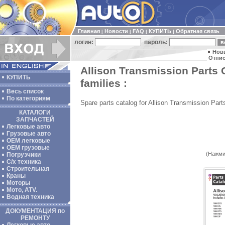
Главная
Новости
FAQ
КУПИТЬ
Обратная связь
|
|
|
|
логин:
пароль:
Нов
Отпис
Allison Transmission Parts 
КУПИТЬ
families :
Весь список
По категориям
Spare parts catalog for Allison Transmission Par
КАТАЛОГИ
ЗАПЧАСТЕЙ
Легковые авто
Грузовые авто
ОЕМ легковые
OEM грузовые
(Нажми
Погрузчики
С/х техника
Строительная
Краны
Моторы
Мото, ATV.
Водная техника
ДОКУМЕНТАЦИЯ по
РЕМОНТУ