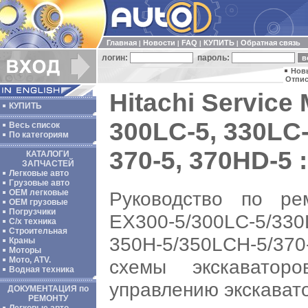
Главная
Новости
FAQ
КУПИТЬ
Обратная связь
|
|
|
|
логин:
пароль:
Нов
Отпис
Hitachi Service
КУПИТЬ
300LC-5, 330LC-
Весь список
По категориям
370-5, 370HD-5 :
КАТАЛОГИ
ЗАПЧАСТЕЙ
Легковые авто
Грузовые авто
Руководство по ре
ОЕМ легковые
OEM грузовые
Погрузчики
EX300-5/300LC-5/330
С/х техника
Строительная
350H-5/350LCH-5/37
Краны
Моторы
Мото, ATV.
схемы экскаваторо
Водная техника
управлению экскавато
ДОКУМЕНТАЦИЯ по
РЕМОНТУ