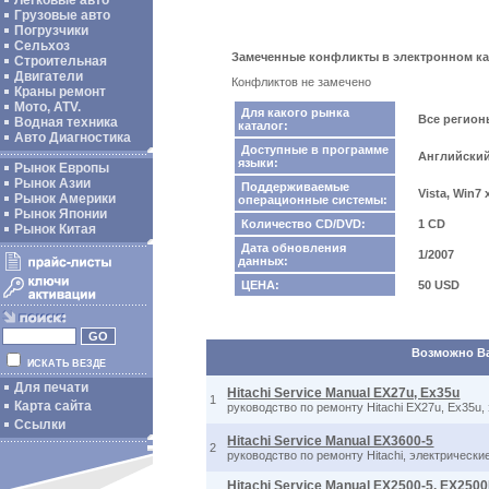
Легковые авто
Грузовые авто
Погрузчики
Сельхоз
Замеченные конфликты в электронном катало
Строительная
Двигатели
Конфликтов не замечено
Краны ремонт
Мото, ATV.
Для какого рынка
Все регио
Водная техника
каталог:
Авто Диагностика
Доступные в программе
Английски
языки:
Рынок Европы
Рынок Азии
Поддерживаемые
Vista, Win7
Рынок Америки
операционные системы:
Рынок Японии
Количество CD/DVD:
1 CD
Рынок Китая
Дата обновления
1/2007
данных:
ЦЕНА:
50 USD
Возможно Вас
ИСКАТЬ ВЕЗДЕ
Для печати
Hitachi Service Manual EX27u, Ex35u
1
Карта сайта
руководство по ремонту Hitachi EX27u, Ex35u
Ссылки
Hitachi Service Manual EX3600-5
2
руководство по ремонту Hitachi, электрически
Hitachi Service Manual EX2500-5, EX250