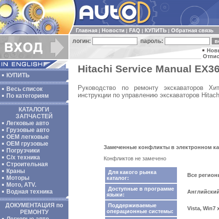
Главная
Новости
FAQ
КУПИТЬ
Обратная связь
|
|
|
|
логин:
пароль:
Нов
Отпис
Hitachi Service Manual EX36
КУПИТЬ
Руководство по ремонту экскаваторов Хит
Весь список
инструкции по управлению экскаваторов Hitach
По категориям
КАТАЛОГИ
ЗАПЧАСТЕЙ
Легковые авто
Грузовые авто
ОЕМ легковые
OEM грузовые
Замеченные конфликты в электронном ката
Погрузчики
С/х техника
Конфликтов не замечено
Строительная
Краны
Для какого рынка
Все регио
Моторы
каталог:
Мото, ATV.
Доступные в программе
Водная техника
Английски
языки:
ДОКУМЕНТАЦИЯ по
Поддерживаемые
Vista, Win7
операционные системы:
РЕМОНТУ