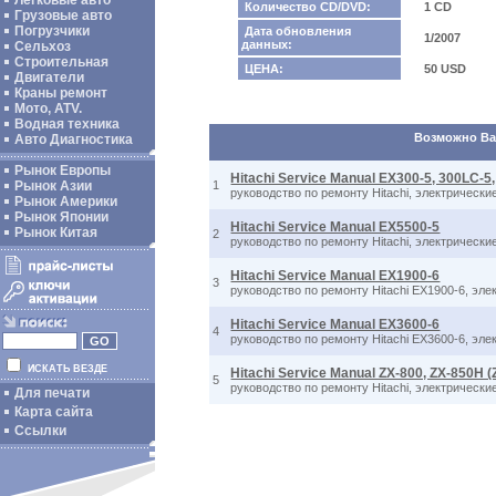
Легковые авто
Количество CD/DVD:
1 CD
Грузовые авто
Погрузчики
Дата обновления
1/2007
данных:
Сельхоз
Строительная
ЦЕНА:
50 USD
Двигатели
Краны ремонт
Мото, ATV.
Водная техника
Возможно Вас
Авто Диагностика
Рынок Европы
Hitachi Service Manual EX300-5, 300LC-5
Рынок Азии
1
руководство по ремонту Hitachi, электрически
Рынок Америки
Рынок Японии
Hitachi Service Manual EX5500-5
Рынок Китая
2
руководство по ремонту Hitachi, электрическ
Hitachi Service Manual EX1900-6
3
руководство по ремонту Hitachi EX1900-6, эл
Hitachi Service Manual EX3600-6
4
руководство по ремонту Hitachi EX3600-6, эл
ИСКАТЬ ВЕЗДЕ
Hitachi Service Manual ZX-800, ZX-850H (
5
руководство по ремонту Hitachi, электрически
Для печати
Карта сайта
Ссылки