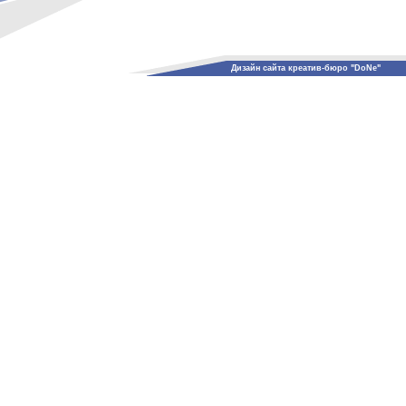
Дизайн сайта креатив-бюро "DoNe"