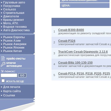
Дата обновления данных:
Грузовые авто
ЦЕНА:
Погрузчики
Сельхоз
Строительная
Двигатели
Краны ремонт
Мото, ATV.
Водная техника
Cesab B300-B400
Авто Диагностика
1
документация по ремонту складской техн
Рынок Европы
Рынок Азии
Cesab P324
2
Рынок Америки
электронный каталог запчастей Cesab и 
Рынок Японии
Рынок Китая
TruckCom Cesab Diagnostic 2.12.6
3
диагностическая программа для погрузч
Cesab Blitz 100-130-150
4
каталог запчастей и документация по ре
Cesab P214, P216, P218, P220, P225
5
электронный каталог запчастей Cesab и 
ИСКАТЬ ВЕЗДЕ
Для печати
Карта сайта
Ссылки