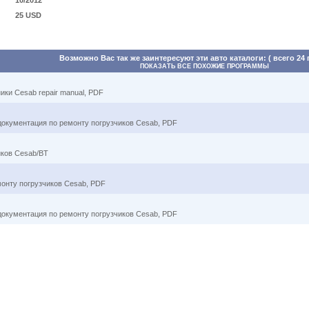
10/2012
25 USD
Возможно Вас так же заинтересуют эти авто каталоги: ( всего 24
ПОКАЗАТЬ ВСЕ ПОХОЖИЕ ПРОГРАММЫ
ики Cesab repair manual, PDF
документация по ремонту погрузчиков Cesab, PDF
иков Cesab/BT
монту погрузчиков Cesab, PDF
документация по ремонту погрузчиков Cesab, PDF