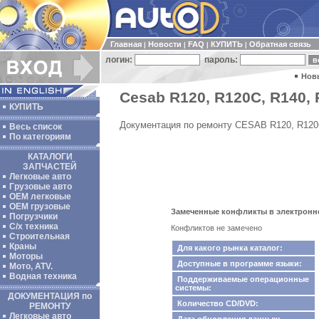
Главная
Новости
FAQ
КУПИТЬ
Обратная связь
|
|
|
|
логин:
пароль:
Нов
Cesab R120, R120C, R140, 
КУПИТЬ
Документация по ремонту CESAB R120, R120C
Весь список
По категориям
КАТАЛОГИ
ЗАПЧАСТЕЙ
Легковые авто
Грузовые авто
ОЕМ легковые
OEM грузовые
Замеченные конфликты в электронном
Погрузчики
С/х техника
Конфликтов не замечено
Строительная
Краны
Для какого рынка каталог:
Моторы
Доступные в программе языки:
Мото, ATV.
Водная техника
Поддерживаемые операционные
системы:
ДОКУМЕНТАЦИЯ по
Количество CD/DVD:
РЕМОНТУ
Легковые авто