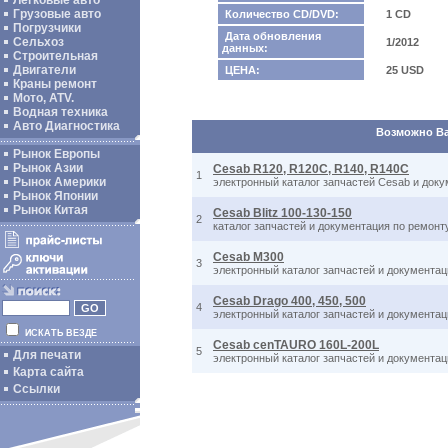
Легковые авто
Грузовые авто
Количество CD/DVD:
1 CD
Погрузчики
Дата обновления
Сельхоз
1/2012
данных:
Строительная
Двигатели
ЦЕНА:
25 USD
Краны ремонт
Мото, ATV.
Водная техника
Авто Диагностика
Возможно Вас
Рынок Европы
Рынок Азии
Cesab R120, R120C, R140, R140C
1
Рынок Америки
электронный каталог запчастей Cesab и доку
Рынок Японии
Рынок Китая
Cesab Blitz 100-130-150
2
каталог запчастей и документация по ремонт
Cesab M300
3
электронный каталог запчастей и документа
Cesab Drago 400, 450, 500
4
электронный каталог запчастей и документац
ИСКАТЬ ВЕЗДЕ
Cesab cenTAURO 160L-200L
5
Для печати
электронный каталог запчастей и документа
Карта сайта
Ссылки