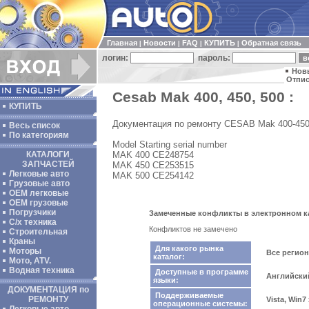
Главная
Новости
FAQ
КУПИТЬ
Обратная связь
|
|
|
|
логин:
пароль:
Нов
Отпис
Cesab Mak 400, 450, 500 :
КУПИТЬ
Документация по ремонту CESAB Mak 400-450
Весь список
По категориям
Model Starting serial number
MAK 400 CE248754
КАТАЛОГИ
ЗАПЧАСТЕЙ
MAK 450 CE253515
Легковые авто
MAK 500 CE254142
Грузовые авто
ОЕМ легковые
OEM грузовые
Погрузчики
Замеченные конфликты в электронном кат
С/х техника
Конфликтов не замечено
Строительная
Краны
Для какого рынка
Моторы
Все регио
каталог:
Мото, ATV.
Водная техника
Доступные в программе
Английски
языки:
ДОКУМЕНТАЦИЯ по
Поддерживаемые
РЕМОНТУ
Vista, Win7
операционные системы: