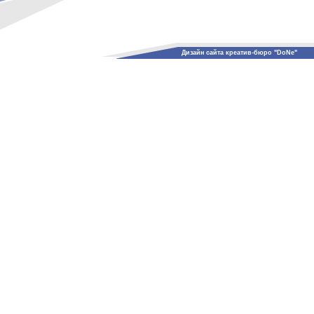
Дизайн сайта креатив-бюро "DoNe"