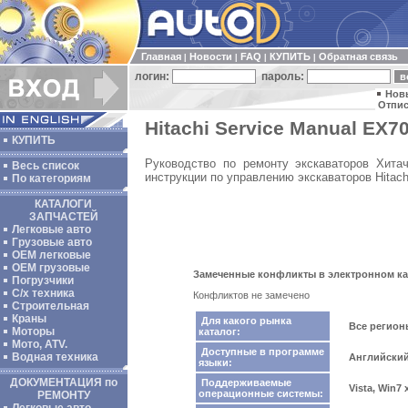
Главная
Новости
FAQ
КУПИТЬ
Обратная связь
|
|
|
|
логин:
пароль:
Нов
Отпис
Hitachi Service Manual EX70
КУПИТЬ
Руководство по ремонту экскаваторов Хитач
Весь список
инструкции по управлению экскаваторов Hitach
По категориям
КАТАЛОГИ
ЗАПЧАСТЕЙ
Легковые авто
Грузовые авто
ОЕМ легковые
OEM грузовые
Замеченные конфликты в электронном катал
Погрузчики
С/х техника
Конфликтов не замечено
Строительная
Краны
Для какого рынка
Все регио
Моторы
каталог:
Мото, ATV.
Доступные в программе
Водная техника
Английски
языки:
ДОКУМЕНТАЦИЯ по
Поддерживаемые
Vista, Win7
операционные системы:
РЕМОНТУ