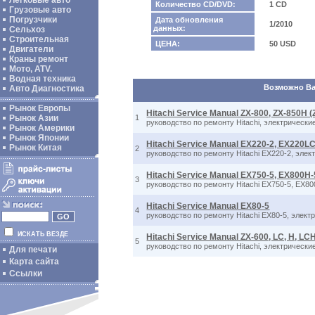
Легковые авто
Количество CD/DVD:
1 CD
Грузовые авто
Погрузчики
Дата обновления
1/2010
данных:
Сельхоз
Строительная
ЦЕНА:
50 USD
Двигатели
Краны ремонт
Мото, ATV.
Водная техника
Возможно Вас
Авто Диагностика
Рынок Европы
Hitachi Service Manual ZX-800, ZX-850H (
Рынок Азии
1
руководство по ремонту Hitachi, электрически
Рынок Америки
Рынок Японии
Hitachi Service Manual EX220-2, EX220L
Рынок Китая
2
руководство по ремонту Hitachi EX220-2, эле
Hitachi Service Manual EX750-5, EX800H-
3
руководство по ремонту Hitachi EX750-5, EX8
Hitachi Service Manual EX80-5
4
руководство по ремонту Hitachi EX80-5, элек
ИСКАТЬ ВЕЗДЕ
Hitachi Service Manual ZX-600, LC, H, LC
5
руководство по ремонту Hitachi, электрически
Для печати
Карта сайта
Ссылки