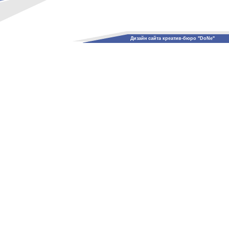
Дизайн сайта креатив-бюро "DoNe"