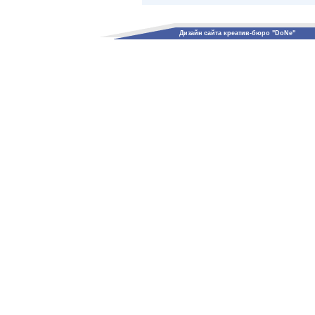
Дизайн сайта креатив-бюро "DoNe"