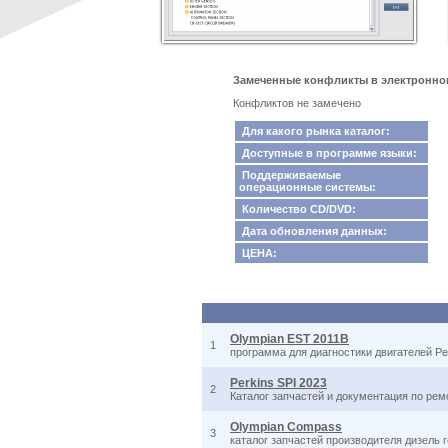
Замеченные конфликты в электронном
Конфликтов не замечено
Для какого рынка каталог:
Доступные в программе языки:
Поддерживаемые
операционные системы:
Количество CD/DVD:
Дата обновления данных:
ЦЕНА:
Olympian EST 2011B
1
программа для диагностики двигателей Per
Perkins SPI 2023
2
Каталог запчастей и документация по ре
Olympian Compass
3
каталог запчастей производителя дизель 