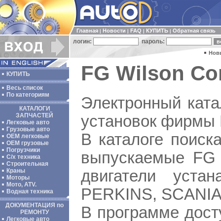
Главная
Новости
FAQ
КУПИТЬ
Обратная связь
|
|
|
|
логин:
пароль:
Нов
FG Wilson Co
КУПИТЬ
Весь список
По категориям
Электронный ката
КАТАЛОГИ
ЗАПЧАСТЕЙ
установок фирмы
Легковые авто
Грузовые авто
В каталоге поиск
ОЕМ легковые
OEM грузовые
Погрузчики
выпускаемые FG 
С/х техника
Строительная
двигатели уста
Краны
Моторы
Мото, ATV.
PERKINS, SCANIA,
Водная техника
ДОКУМЕНТАЦИЯ по
В программе дост
РЕМОНТУ
Легковые авто