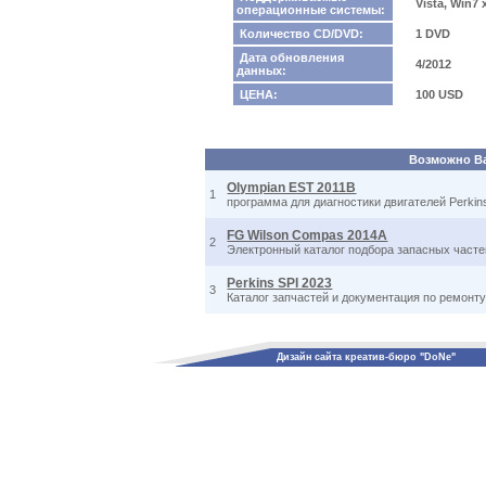
Vista, Win7
операционные системы:
Количество CD/DVD:
1 DVD
Дата обновления
4/2012
данных:
ЦЕНА:
100 USD
Возможно Вас
Olympian EST 2011B
1
программа для диагностики двигателей Perkin
FG Wilson Compas 2014A
2
Электронный каталог подбора запасных част
Perkins SPI 2023
3
Каталог запчастей и документация по ремонт
Дизайн сайта креатив-бюро "DoNe"