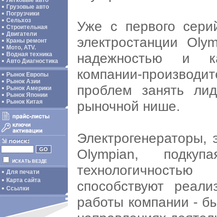
Легковые авто
Грузовые авто
Погрузчики
Сельхоз
Уже с первого сери
Строительная
Двигатели
электростанции Oly
Краны ремонт
Мото, ATV.
надежностью и ка
Водная техника
Авто Диагностика
компании-производит
Рынок Европы
Рынок Азии
проблем занять ли
Рынок Америки
Рынок Японии
рыночной нише.
Рынок Китая
Электрогенераторы, 
Olympian, подкуп
ИСКАТЬ ВЕЗДЕ
технологичност
Для печати
Карта сайта
способствуют реали
Ссылки
работы компании - б