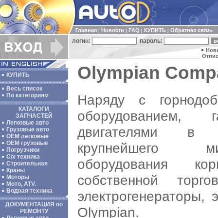
Главная
Новости
FAQ
КУПИТЬ
Обратная связь
|
|
|
|
логин:
пароль:
Нов
Отпис
Olympian Comp
КУПИТЬ
Весь список
Наряду с горнодо
По категориям
КАТАЛОГИ
оборудованием,
ЗАПЧАСТЕЙ
Легковые авто
двигателями в а
Грузовые авто
ОЕМ легковые
OEM грузовые
крупнейшего ми
Погрузчики
С/х техника
оборудования кор
Строительная
Краны
собственной торг
Моторы
Мото, ATV.
Водная техника
электрогенераторы, 
ДОКУМЕНТАЦИЯ по
Olympian.
РЕМОНТУ