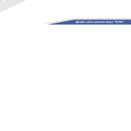
Дизайн сайта креатив-бюро "DoNe"