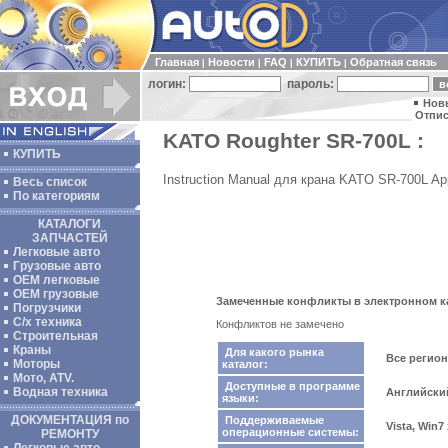
Главная
Новости
FAQ
КУПИТЬ
Обратная связь
|
|
|
|
логин:
пароль:
Нов
Отпис
KATO Roughter SR-700L :
КУПИТЬ
Instruction Manual для крана KATO SR-700L App
Весь список
По категориям
КАТАЛОГИ
ЗАПЧАСТЕЙ
Легковые авто
Грузовые авто
ОЕМ легковые
OEM грузовые
Замеченные конфликты в электронном ка
Погрузчики
С/х техника
Конфликтов не замечено
Строительная
Краны
Для какого рынка
Все регио
Моторы
каталог:
Мото, ATV.
Доступные в программе
Водная техника
Английски
языки:
ДОКУМЕНТАЦИЯ по
Поддерживаемые
Vista, Win7
операционные системы:
РЕМОНТУ