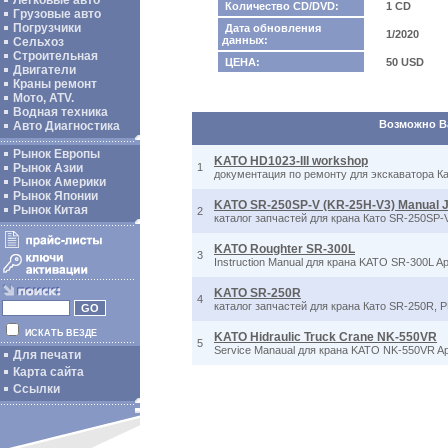
Легковые авто
Количество CD/DVD:
1 CD
Грузовые авто
Погрузчики
Дата обновления
1/2020
данных:
Сельхоз
Строительная
ЦЕНА:
50 USD
Двигатели
Краны ремонт
Мото, ATV.
Водная техника
Возможно Ва
Авто Диагностика
Рынок Европы
KATO HD1023-III workshop
Рынок Азии
1
документация по ремонту для экскаватора Ка
Рынок Америки
Рынок Японии
KATO SR-250SP-V (KR-25H-V3) Manual Ji
Рынок Китая
2
каталог запчастей для крана Като SR-250SP-V 
KATO Roughter SR-300L
3
Instruction Manual для крана KATO SR-300L App
KATO SR-250R
4
каталог запчастей для крана Като SR-250R, 
ИСКАТЬ ВЕЗДЕ
KATO Hidraulic Truck Crane NK-550VR
5
Service Manaual для крана KATO NK-550VR Appl
Для печати
Карта сайта
Ссылки