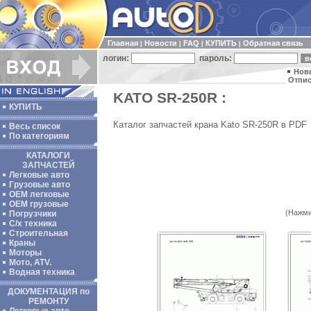
Главная
Новости
FAQ
КУПИТЬ
Обратная связь
|
|
|
|
логин:
пароль:
Нов
Отпис
KATO SR-250R :
КУПИТЬ
Каталог запчастей крана Kato SR-250R в PDF
Весь список
По категориям
КАТАЛОГИ
ЗАПЧАСТЕЙ
Легковые авто
Грузовые авто
ОЕМ легковые
OEM грузовые
(Нажми
Погрузчики
С/х техника
Строительная
Краны
Моторы
Мото, ATV.
Водная техника
ДОКУМЕНТАЦИЯ по
РЕМОНТУ