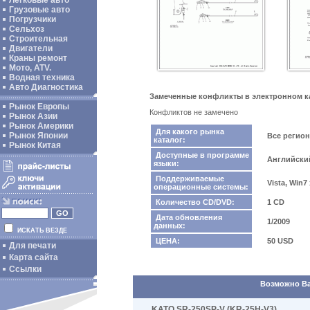
Легковые авто
Грузовые авто
Погрузчики
Сельхоз
Строительная
Двигатели
Краны ремонт
Мото, ATV.
Водная техника
Авто Диагностика
Замеченные конфликты в электронном к
Рынок Европы
Конфликтов не замечено
Рынок Азии
Рынок Америки
Для какого рынка
Рынок Японии
Все регио
каталог:
Рынок Китая
Доступные в программе
Английски
языки:
Поддерживаемые
Vista, Win7
операционные системы:
Количество CD/DVD:
1 CD
Дата обновления
1/2009
данных:
ИСКАТЬ ВЕЗДЕ
ЦЕНА:
50 USD
Для печати
Карта сайта
Ссылки
Возможно Вас
KATO SR-250SP-V (KR-25H-V3)