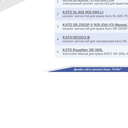
1
электронный каталог запчастей для крана К
KATO SL-600 (KR-50H-L)
2
каталог запчастей для крана Като SL-600, P
KATO SR-250SP-V (KR-25H-V3) Manual J
3
каталог запчастей для крана Като SR-250SP-V
KATO HD1023-III
4
каталог запчастей для экскаватора Като HD 1
KATO Roughter SR-300L
5
Instruction Manual для крана KATO SR-300L Ap
Дизайн сайта креатив-бюро "DoNe"