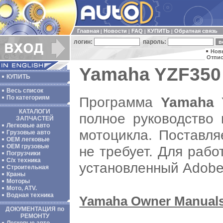
Главная
Новости
FAQ
КУПИТЬ
Обратная связь
|
|
|
|
логин:
пароль:
Нов
Отпис
Yamaha YZF350 
КУПИТЬ
Весь список
Программа
Yamaha 
По категориям
КАТАЛОГИ
полное руководство
ЗАПЧАСТЕЙ
Легковые авто
мотоцикла. Поставля
Грузовые авто
ОЕМ легковые
OEM грузовые
не требует. Для раб
Погрузчики
С/х техника
установленный Adobe 
Строительная
Краны
Моторы
Мото, ATV.
Водная техника
Yamaha Owner Manual
ДОКУМЕНТАЦИЯ по
РЕМОНТУ