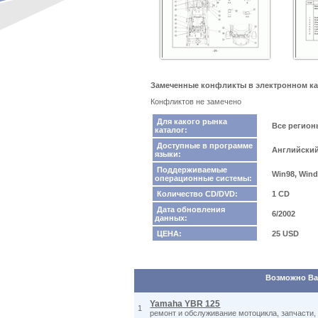
Замеченные конфликты в электронном кат
Конфликтов не замечено
Для какого рынка
Все регио
каталог:
Доступные в программе
Английски
языки:
Поддерживаемые
Win98, Wind
операционные системы:
Количество CD/DVD:
1 CD
Дата обновления
6/2002
данных:
ЦЕНА:
25 USD
Возможно Вас
Yamaha YBR 125
1
ремонт и обслуживание мотоцикла, запчасти,