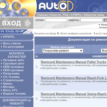
Главная
Новости
FAQ
КУПИТЬ
Обратная связь
|
|
|
|
логин:
пароль:
Нов
Отпис
Каталоги на букву
R
. Всего выбрано каталогов -
3
на
1
стра
КУПИТЬ
Документация по ремонт
Весь список
По категориям
Выбор категории:
КАТАЛОГИ
N
НАИМЕНО
ЗАПЧАСТЕЙ
Легковые авто
Raymond Maintenance Manual Pallet Trucks
Грузовые авто
Руководство по ремонту и техническому обслуживан
ОЕМ легковые
1
электрические схемы.
OEM грузовые
Погрузчики
С/х техника
Raymond Maintenance Manual Reach-Fork Li
Строительная
Руководство по ремонту и техническому обслуживан
2
Краны
электрические схемы.
Моторы
Мото, ATV.
Водная техника
Raymond Maintenance Manual Swing-Reach
Руководство по ремонту и техническому обслуживан
3
ДОКУМЕНТАЦИЯ по
электрические схемы.
РЕМОНТУ