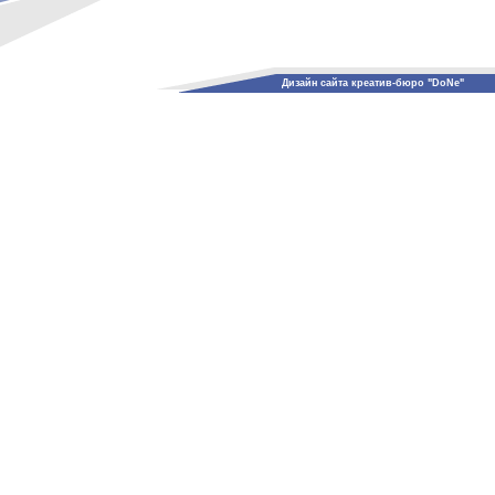
Дизайн сайта креатив-бюро "DoNe"