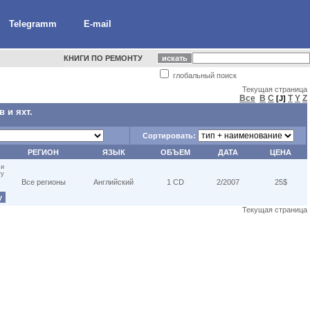
Telegramm
E-mail
КНИГИ ПО РЕМОНТУ
глобальный поиск
Текущая страница
Все
B
C
T
Y
Z
[J]
 и яхт.
Сортировать:
РЕГИОН
ЯЗЫК
ОБЪЕМ
ДАТА
ЦЕНА
 и
ту
Все регионы
Английский
1 CD
2/2007
25$
у
Текущая страница