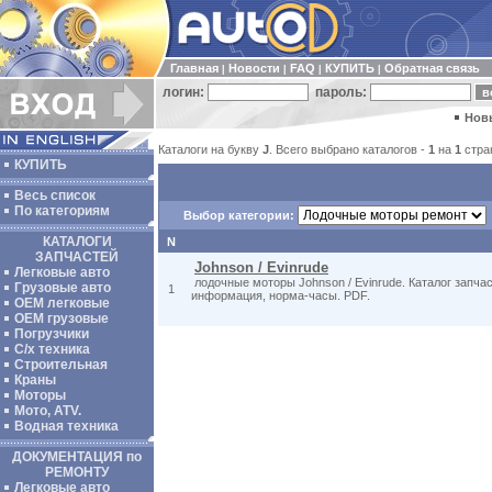
Главная
Новости
FAQ
КУПИТЬ
Обратная связь
|
|
|
|
логин:
пароль:
Нов
Каталоги на букву
J
. Всего выбрано каталогов -
1
на
1
стра
КУПИТЬ
Весь список
По категориям
Выбор категории:
КАТАЛОГИ
N
ЗАПЧАСТЕЙ
Johnson / Evinrude
Легковые авто
лодочные моторы Johnson / Evinrude. Каталог запча
Грузовые авто
1
информация, норма-часы. PDF.
ОЕМ легковые
OEM грузовые
Погрузчики
С/х техника
Строительная
Краны
Моторы
Мото, ATV.
Водная техника
ДОКУМЕНТАЦИЯ по
РЕМОНТУ
Легковые авто