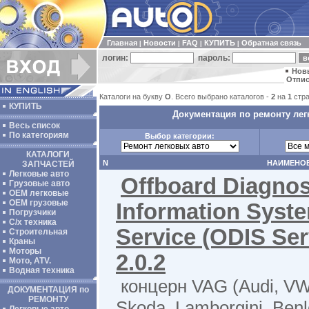
Главная
Новости
FAQ
КУПИТЬ
Обратная связь
|
|
|
|
логин:
пароль:
Нов
Отпис
Каталоги на букву
O
. Всего выбрано каталогов -
2
на
1
стра
КУПИТЬ
Документация по ремонту лег
Весь список
По категориям
Выбор категории:
КАТАЛОГИ
N
НАИМЕНО
ЗАПЧАСТЕЙ
Легковые авто
Offboard Diagnos
Грузовые авто
ОЕМ легковые
OEM грузовые
Information Syst
Погрузчики
С/х техника
Service (ODIS Ser
Строительная
Краны
Моторы
2.0.2
Мото, ATV.
Водная техника
концерн VAG (Audi, VW
ДОКУМЕНТАЦИЯ по
РЕМОНТУ
Skoda, Lamborgini, Ben