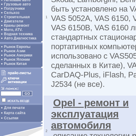
Легковые авто
Грузовые авто
быть установлено на V
Погрузчики
Сельхоз
VAS 5052A, VAS 6150, 
Строительная
1
Двигатели
VAS 6150B, VAS 6160 л
Краны ремонт
Мото, ATV.
Водная техника
стандартных стациона
Авто Диагностика
портативных компьюте
Рынок Европы
Рынок Азии
использовано с VAS505
Рынок Америки
Рынок Японии
сделанных в Китае), V
Рынок Китая
CarDAQ-Plus, iFlash, 
J2534 (не все).
Opel - ремонт и
ИСКАТЬ ВЕЗДЕ
Для печати
эксплуатация
Карта сайта
Ссылки
автомобиля
2
описание технологии р