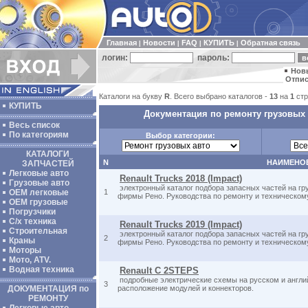
Главная
Новости
FAQ
КУПИТЬ
Обратная связь
|
|
|
|
логин:
пароль:
Нов
Отпис
Каталоги на букву
R
. Всего выбрано каталогов -
13
на
1
стр
КУПИТЬ
Документация по ремонту грузовых 
Весь список
По категориям
Выбор категории:
КАТАЛОГИ
N
НАИМЕНО
ЗАПЧАСТЕЙ
Легковые авто
Renault Trucks 2018 (Impact)
Грузовые авто
электронный каталог подбора запасных частей на гр
ОЕМ легковые
1
фирмы Рено. Руководства по ремонту и техническом
OEM грузовые
Погрузчики
С/х техника
Renault Trucks 2019 (Impact)
Строительная
электронный каталог подбора запасных частей на гр
2
Краны
фирмы Рено. Руководства по ремонту и техническом
Моторы
Мото, ATV.
Водная техника
Renault C 2STEPS
подробные электрические схемы на русском и англи
3
ДОКУМЕНТАЦИЯ по
расположение модулей и коннекторов.
РЕМОНТУ