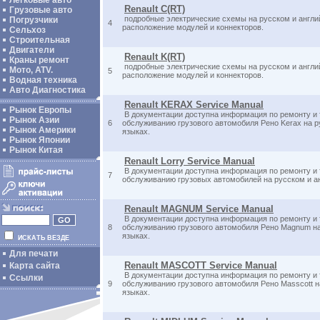
Легковые авто
Renault C(RT)
Грузовые авто
подробные электрические схемы на русском и англи
Погрузчики
4
расположение модулей и коннекторов.
Сельхоз
Строительная
Двигатели
Renault K(RT)
Краны ремонт
подробные электрические схемы на русском и англи
Мото, ATV.
5
расположение модулей и коннекторов.
Водная техника
Авто Диагностика
Renault KERAX Service Manual
Рынок Европы
В документации доступна информация по ремонту и
Рынок Азии
6
обслуживанию грузового автомобиля Рено Kerax на р
Рынок Америки
языках.
Рынок Японии
Рынок Китая
Renault Lorry Service Manual
В документации доступна информация по ремонту и
7
обслуживанию грузовых автомобилей на русском и а
Renault MAGNUM Service Manual
В документации доступна информация по ремонту и
8
обслуживанию грузового автомобиля Рено Magnum на
языках.
ИСКАТЬ ВЕЗДЕ
Для печати
Renault MASCOTT Service Manual
Карта сайта
В документации доступна информация по ремонту и
Ссылки
9
обслуживанию грузового автомобиля Рено Masscott н
языках.