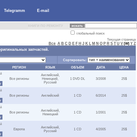
Telegramm
E-mail
КНИГИ ПО РЕМОНТУ
глобальный поиск
Текущая страница
Все
A
B
C
D
E
F
H
J
K
L
M
N
O
P
R
S
T
U
V
Y
Z
[W]
оригинальных запчастей.
Сортировать:
РЕГИОН
ЯЗЫК
ОБЪЕМ
ДАТА
ЦЕНА
ей
Английский,
Все регионы
Немецкий,
1 DVD DL
3/2008
25$
Русский
у
ей
Все регионы
Английский
1 CD
6/2014
25$
у
ей
Английский,
Все регионы
1 CD
1/2001
25$
Немецкий
у
ей
Английский,
Европа
1 CD
4/2005
25$
Русский
у