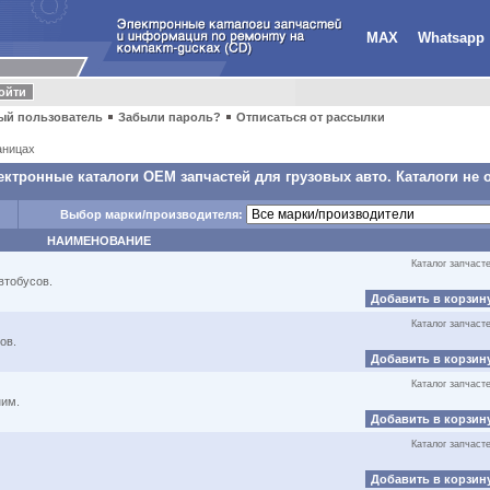
MAX
Whatsapp
ый пользователь
Забыли пароль?
Отписаться от рассылки
аницах
ектронные каталоги OEM запчастей для грузовых авто. Каталоги не 
Выбор марки/производителя:
НАИМЕНОВАНИЕ
Каталог запчаст
втобусов.
Добавить в корзин
Каталог запчаст
ов.
Добавить в корзин
Каталог запчаст
ним.
Добавить в корзин
Каталог запчаст
Добавить в корзин