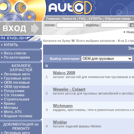
Главная
Новости
FAQ
КУПИТЬ
Обратная связь
|
|
|
|
логин:
пароль:
Нов
Каталоги на букву
W
. Всего выбрано каталогов -
4
на
1
стр
КУПИТЬ
Эл
Весь список
По категориям
Выбор категории:
КАТАЛОГИ
N
ЗАПЧАСТЕЙ
Wabco 2008
Легковые авто
1
каталог запчастей для пневмосистем грузовиков и а
Грузовые авто
ОЕМ легковые
OEM грузовые
Weweler - Colaert
Погрузчики
2
каталог рессор для грузовых автомобилей и автобус
С/х техника
Строительная
Краны
Wichmann
Моторы
3
карданы, крестовины, тяги и ремонтные коплекты к 
Мото, ATV.
Водная техника
Winkler
ДОКУМЕНТАЦИЯ по
4
Каталог изделий фирмы Winkler.
РЕМОНТУ
Легковые авто