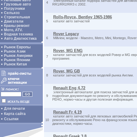
Легковые авто
электронный каталог подбора запчастей для автомоби
4
Грузовые авто
RR1/RR2/RR3 с 2002.
Погрузчики
Сельхоз
Rolls-Royce, Bentley 1965-1986
Строительная
Двигатели
5
каталог авто запчастей
Краны ремонт
Мото, ATV.
Rover Legacy
Водная техника
6
Millview, модели - Maestro, Metro, Mini, Montego, Rove
Авто Диагностика
Рынок Европы
Rover, MG ENG
Рынок Азии
каталог запчастей для всех моделей Ровер и MG евр
Рынок Америки
7
программе.
Рынок Японии
Рынок Китая
Rover, MG GB
8
каталог запчастей для всех моделей рынка Англии.
Renault Eng 4.72
электронный автокаталог для поиска запчастей для а
9
подробная документация по ремонту и обслуживанию
РЕНО, нормо-часы и другая полезная информация.
ИСКАТЬ ВЕЗДЕ
Для печати
Renault Fr 4.19
Карта сайта
каталог авто запчастей для легковых автомобилей Р
Ссылки
10
ремонту и обслуживанию Рено на французском языке
диагностики, нормо-часы.
Renault Greek 3.8