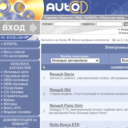
Главная
Новости
FAQ
КУПИТЬ
Обратная связь
|
|
|
|
логин:
пароль:
Нов
Отпис
Каталоги на букву
R
. Всего выбрано каталогов -
12
на
1
стр
КУПИТЬ
Электронные
Весь список
По категориям
Выбор категории:
КАТАЛОГИ
N
НАИМЕНО
ЗАПЧАСТЕЙ
Легковые авто
Renault Dacia
Грузовые авто
1
запчасти, ремонт, электрические схемы, обслуживан
ОЕМ легковые
OEM грузовые
Погрузчики
Renault Old
С/х техника
2
старые модели, отсутствующие в основном каталоге
Строительная
Краны
Моторы
Renault Parts Only
Мото, ATV.
Dialogys 4.74, оригинальный каталог подбора авто за
3
Водная техника
автомобилей Рено (Renault Spare Parts)
ДОКУМЕНТАЦИЯ по
РЕМОНТУ
Rolls Royce ETK