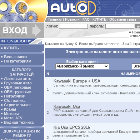
Главная
Новости
FAQ
КУПИТЬ
Обратная связь
|
|
|
|
логин:
пароль:
Нов
Отпис
Каталоги на букву
K
. Всего выбрано каталогов -
3
на
1
стра
КУПИТЬ
Электронные каталоги авто запчаст
Весь список
По категориям
Выбор категории:
КАТАЛОГИ
N
НАИМЕНО
ЗАПЧАСТЕЙ
Легковые авто
Kawasaki Europe + USA
Грузовые авто
Запчасти на мотоциклы, мотовездеходы, снегоходы, 
ОЕМ легковые
1
OEM грузовые
Купить дополнительный ключ активации - Kawasaki E
Погрузчики
С/х техника
Строительная
Kawasaki Usa
Краны
PMP, каталог запчастей для Кавасаки рынка США - м
2
Моторы
гидроциклы, снегоходы, генераторы и т.д.
Мото, ATV.
Водная техника
Kia Usa EPC5 2016
ДОКУМЕНТАЦИЯ по
электронный каталог подбора запчастей Киа для всех
РЕМОНТУ
цены в программе Киа.
3