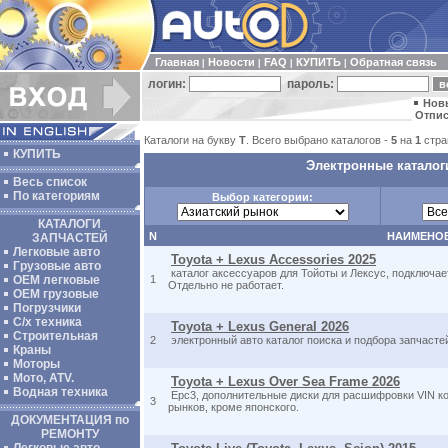
Главная
Новости
FAQ
КУПИТЬ
Обратная связь
|
|
|
|
логин:
пароль:
Нов
Отпис
Каталоги на букву
T
. Всего выбрано каталогов -
5
на
1
стра
КУПИТЬ
Электронные каталог
Весь список
По категориям
Выбор категории:
КАТАЛОГИ
N
НАИМЕНО
ЗАПЧАСТЕЙ
Легковые авто
Toyota + Lexus Accessories 2025
Грузовые авто
каталог аксессуаров для Тойоты и Лексус, подключае
ОЕМ легковые
1
Отдельно не работает.
OEM грузовые
Погрузчики
С/х техника
Toyota + Lexus General 2026
Строительная
2
электронный авто каталог поиска и подбора запчастей
Краны
Моторы
Мото, ATV.
Toyota + Lexus Over Sea Frame 2026
Водная техника
Epc3, дополнительные диски для расшифровки VIN ко
3
рынков, кроме японского.
ДОКУМЕНТАЦИЯ по
РЕМОНТУ