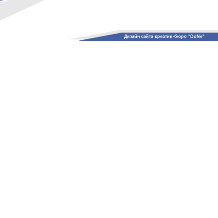
Дизайн сайта креатив-бюро "DoNe"