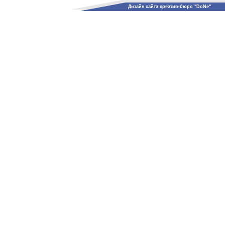
Дизайн сайта креатив-бюро "DoNe"