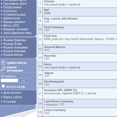
Легковые авто
Citroen
Грузовые авто
7
текстовый файл с прайсом
Погрузчики
Daf
Сельхоз
8
MDB
Строительная
Двигатели
Fiat, Lancia, Alfa Romeo
9
Краны ремонт
TXT
Мото, ATV.
Ford Germany
Водная техника
10
TXT
Авто Диагностика
Ford Usa
MDB, работает под своей оболочкой, пароль - FORD,
11
Рынок Европы
Рынок Азии
General Motors
Рынок Америки
12
TXT
Рынок Японии
Рынок Китая
Hyundai
13
TXT
Iveco
14
текстовый файл с прайсом
Jaguar
15
TXT
Kia Немецкий
16
TXT
ИСКАТЬ ВЕЗДЕ
Komatsu KPL (DNPL71)
Для печати
Актуальный, издание DNPL71, с весом
17
Карта сайта
Ссылки
Land Rover Germany
18
в формате TXT
Lexus Germany
19
TXT