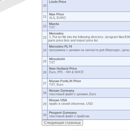
Linde Price
20
Man Price
21
XLS, EURO
Mazda
22
TXT
Mercedes
1. Put txt file into the following directory: /program files
23
parts price lists and import price list
Mercedes PL74
программа с ценами на запчасти для Мерседес, цены 
24
Mitsubishi
25
TXT
New Holland Price
Euro, PPL - NH & NHCE
26
Nissan ForkLift Price
27
TXT, Euro
Nissan Germany
28
текстовый файл с ценами, Euro
Nissan USA
прайс в своей оболочке, USD
29
Peugeot Germany
30
текстовый файл с прайсом