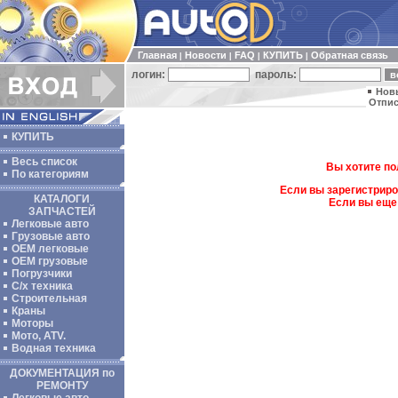
Главная
Новости
FAQ
КУПИТЬ
Обратная связь
|
|
|
|
логин:
пароль:
Нов
Отпис
КУПИТЬ
Весь список
Вы хотите по
По категориям
Если вы зарегистриро
КАТАЛОГИ
Если вы еще
ЗАПЧАСТЕЙ
Легковые авто
Грузовые авто
ОЕМ легковые
OEM грузовые
Погрузчики
С/х техника
Строительная
Краны
Моторы
Мото, ATV.
Водная техника
ДОКУМЕНТАЦИЯ по
РЕМОНТУ