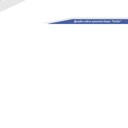
Дизайн сайта креатив-бюро "DoNe"