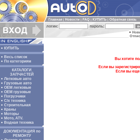
Главная
Новости
FAQ
КУПИТЬ
Обратная связь
|
|
|
|
логин:
пароль:
Нов
Отпис
КУПИТЬ
Весь список
Вы хотите по
По категориям
Если вы зарегистриро
КАТАЛОГИ
Если вы еще
ЗАПЧАСТЕЙ
Легковые авто
Грузовые авто
ОЕМ легковые
OEM грузовые
Погрузчики
С/х техника
Строительная
Краны
Моторы
Мото, ATV.
Водная техника
ДОКУМЕНТАЦИЯ по
РЕМОНТУ