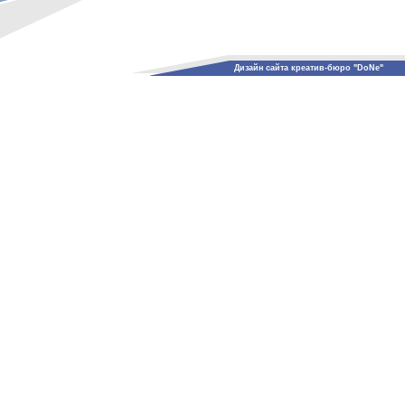
Дизайн сайта креатив-бюро "DoNe"