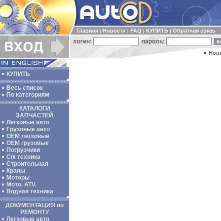
Главная
Новости
FAQ
КУПИТЬ
Обратная связь
|
|
|
|
логин:
пароль:
Нов
КУПИТЬ
Весь список
По категориям
КАТАЛОГИ
ЗАПЧАСТЕЙ
Легковые авто
Грузовые авто
ОЕМ легковые
OEM грузовые
Погрузчики
С/х техника
Строительная
Краны
Моторы
Мото, ATV.
Водная техника
ДОКУМЕНТАЦИЯ по
РЕМОНТУ
Легковые авто