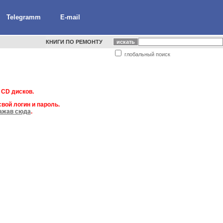
Telegramm
E-mail
КНИГИ ПО РЕМОНТУ
глобальный поиск
 CD дисков.
вой логин и пароль.
ажав сюда
.